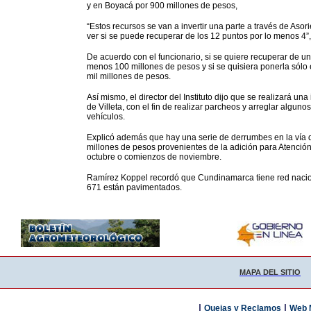
y en Boyacá por 900 millones de pesos,
“Estos recursos se van a invertir una parte a través de Asori
ver si se puede recuperar de los 12 puntos por lo menos 4”, 
De acuerdo con el funcionario, si se quiere recuperar de u
menos 100 millones de pesos y si se quisiera ponerla sólo 
mil millones de pesos.
Así mismo, el director del Instituto dijo que se realizará u
de Villeta, con el fin de realizar parcheos y arreglar algu
vehículos.
Explicó además que hay una serie de derrumbes en la vía de
millones de pesos provenientes de la adición para Atenció
octubre o comienzos de noviembre.
Ramírez Koppel recordó que Cundinamarca tiene red naciona
671 están pavimentados.
MAPA DEL SITIO
|
|
Quejas y Reclamos
Web 