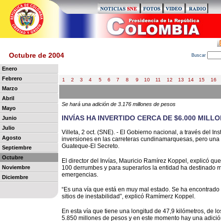
Octubre de 2004
B
uscar
Enero
Febrero
1
2
3
4
5
6
7
8
9
10
11
12
13
14
15
16
Marzo
Abril
Se hará una adición de 3.176 millones de pesos
Mayo
INVÍAS HA INVERTIDO CERCA DE $6.000 MILL
Junio
Julio
Villeta, 2 oct. (SNE). - El Gobierno nacional, a través del I
Agosto
inversiones en las carreteras cundinamarquesas, pero una 
Guateque-El Secreto.
Septiembre
Octubre
El director del Invías, Mauricio Ramírez Koppel, explicó q
Noviembre
100 derrumbes y para superarlos la entidad ha destinado m
emergencias.
Diciembre
“Es una vía que está en muy mal estado. Se ha encontrado
sitios de inestabilidad”, explicó Ramímerz Koppel.
En esta vía que tiene una longitud de 47,9 kilómetros, de l
5.850 millones de pesos y en este momento hay una adició