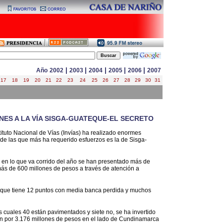
|
|
|
|
|
Año
2002
2003
2004
2005
2006
2007
17
18
19
20
21
22
23
24
25
26
27
28
29
30
31
ONES A LA VÍA SISGA-GUATEQUE-EL SECRETO
nstituto Nacional de Vías (Invías) ha realizado enormes
de las que más ha requerido esfuerzos es la de Sisga-
ue en lo que va corrido del año se han presentado más de
ás de 600 millones de pesos a través de atención a
 que tiene 12 puntos con media banca perdida y muchos
os cuales 40 están pavimentados y siete no, se ha invertido
n por 3.176 millones de pesos en el lado de Cundinamarca