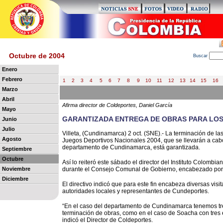
Octubre de 2004
B
uscar
Enero
Febrero
1
2
3
4
5
6
7
8
9
10
11
12
13
14
15
16
Marzo
Abril
Afirma director de Coldeportes, Daniel García
Mayo
GARANTIZADA ENTREGA DE OBRAS PARA LO
Junio
Julio
Villeta, (Cundinamarca) 2 oct. (SNE).- La terminación de las
Agosto
Juegos Deportivos Nacionales 2004, que se llevarán a cabo
departamento de Cundinamarca, está garantizada.
Septiembre
Octubre
Así lo reiteró este sábado el director del Instituto Colombi
Noviembre
durante el Consejo Comunal de Gobierno, encabezado por el
Diciembre
El directivo indicó que para este fin encabeza diversas vi
autoridades locales y representantes de Cundeportes.
“En el caso del departamento de Cundinamarca tenemos tre
terminación de obras, como en el caso de Soacha con tres 
indicó el Director de Coldeportes.