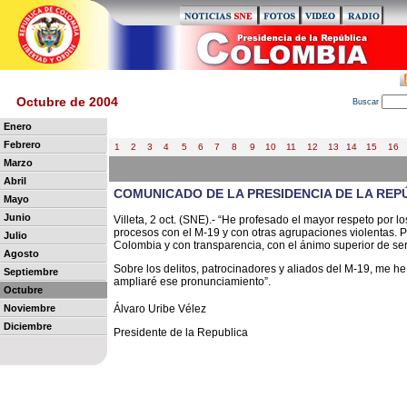
Octubre de 2004
B
uscar
Enero
Febrero
1
2
3
4
5
6
7
8
9
10
11
12
13
14
15
16
Marzo
Abril
COMUNICADO DE LA PRESIDENCIA DE LA REP
Mayo
Junio
Villeta, 2 oct. (SNE).- “He profesado el mayor respeto por
procesos con el M-19 y con otras agrupaciones violentas. P
Julio
Colombia y con transparencia, con el ánimo superior de ser
Agosto
Sobre los delitos, patrocinadores y aliados del M-19, me 
Septiembre
ampliaré ese pronunciamiento”.
Octubre
Noviembre
Álvaro Uribe Vélez
Diciembre
Presidente de la Republica