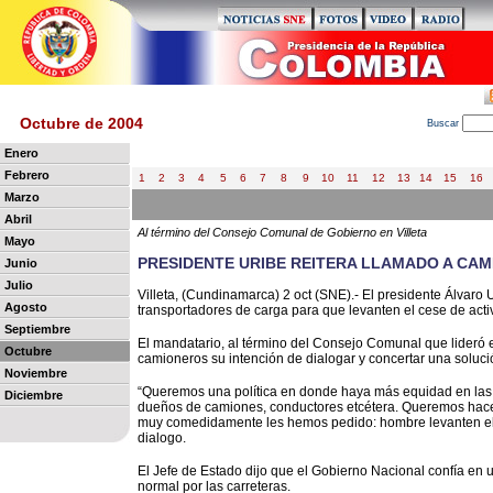
Octubre de 2004
B
uscar
Enero
Febrero
1
2
3
4
5
6
7
8
9
10
11
12
13
14
15
16
Marzo
Abril
Al término del Consejo Comunal de Gobierno en Villeta
Mayo
PRESIDENTE URIBE REITERA LLAMADO A CA
Junio
Julio
Villeta, (Cundinamarca) 2 oct (SNE).- El presidente Álvaro 
Agosto
transportadores de carga para que levanten el cese de acti
Septiembre
El mandatario, al término del Consejo Comunal que lideró e
Octubre
camioneros su intención de dialogar y concertar una soluci
Noviembre
“Queremos una política en donde haya más equidad en las 
Diciembre
dueños de camiones, conductores etcétera. Queremos hacerl
muy comedidamente les hemos pedido: hombre levanten el
dialogo.
El Jefe de Estado dijo que el Gobierno Nacional confía en 
normal por las carreteras.