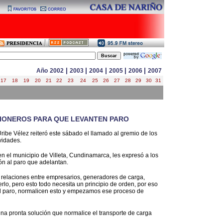
|
|
|
|
|
Año
2002
2003
2004
2005
2006
2007
17
18
19
20
21
22
23
24
25
26
27
28
29
30
31
MIONEROS PARA QUE LEVANTEN PARO
Uribe Vélez reiteró este sábado el llamado al gremio de los
vidades.
n el municipio de Villeta, Cundinamarca, les expresó a los
ón al paro que adelantan.
relaciones entre empresarios, generadores de carga,
o, pero esto todo necesita un principio de orden, por eso
 paro, normalicen esto y empezamos ese proceso de
una pronta solución que normalice el transporte de carga