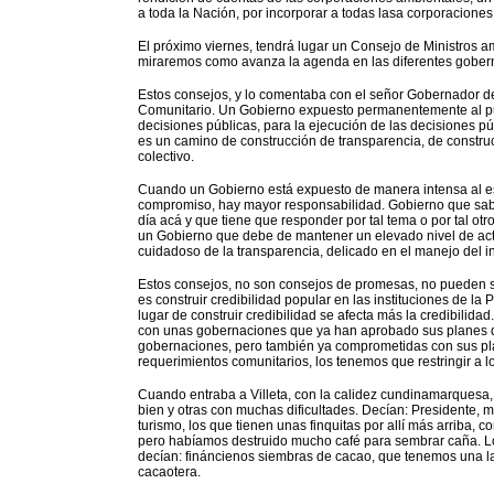
a toda la Nación, por incorporar a todas lasa corporacione
El próximo viernes, tendrá lugar un Consejo de Ministros 
miraremos como avanza la agenda en las diferentes gober
Estos consejos, y lo comentaba con el señor Gobernador d
Comunitario. Un Gobierno expuesto permanentemente al pue
decisiones públicas, para la ejecución de las decisiones púb
es un camino de construcción de transparencia, de constru
colectivo.
Cuando un Gobierno está expuesto de manera intensa al es
compromiso, hay mayor responsabilidad. Gobierno que sabe qu
día acá y que tiene que responder por tal tema o por tal o
un Gobierno que debe de mantener un elevado nivel de ac
cuidadoso de la transparencia, delicado en el manejo del in
Estos consejos, no son consejos de promesas, no pueden s
es construir credibilidad popular en las instituciones de la 
lugar de construir credibilidad se afecta más la credibilid
con unas gobernaciones que ya han aprobado sus planes de
gobernaciones, pero también ya comprometidas con sus plan
requerimientos comunitarios, los tenemos que restringir a l
Cuando entraba a Villeta, con la calidez cundinamarquesa, 
bien y otras con muchas dificultades. Decían: Presidente, mu
turismo, los que tienen unas finquitas por allí más arriba, 
pero habíamos destruido mucho café para sembrar caña. Lo
decían: fináncienos siembras de cacao, que tenemos una la
cacaotera.