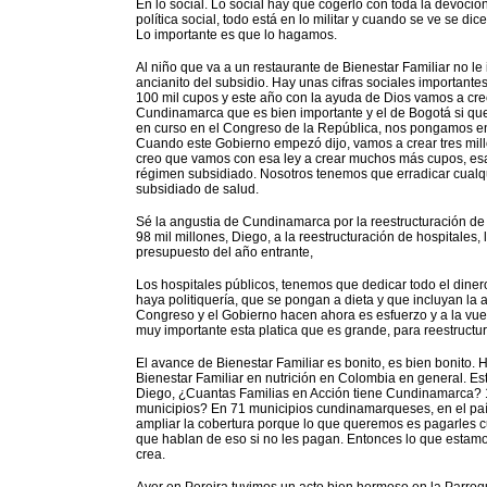
En lo social. Lo social hay que cogerlo con toda la devoción,
política social, todo está en lo militar y cuando se ve se di
Lo importante es que lo hagamos.
Al niño que va a un restaurante de Bienestar Familiar no le
ancianito del subsidio. Hay unas cifras sociales important
100 mil cupos y este año con la ayuda de Dios vamos a crec
Cundinamarca que es bien importante y el de Bogotá si que 
en curso en el Congreso de la República, nos pongamos en
Cuando este Gobierno empezó dijo, vamos a crear tres mil
creo que vamos con esa ley a crear muchos más cupos, esa
régimen subsidiado. Nosotros tenemos que erradicar cualqu
subsidiado de salud.
Sé la angustia de Cundinamarca por la reestructuración de 
98 mil millones, Diego, a la reestructuración de hospitales, 
presupuesto del año entrante,
Los hospitales públicos, tenemos que dedicar todo el dine
haya politiquería, que se pongan a dieta y que incluyan la a
Congreso y el Gobierno hacen ahora es esfuerzo y a la vue
muy importante esta platica que es grande, para reestructur
El avance de Bienestar Familiar es bonito, es bien bonito.
Bienestar Familiar en nutrición en Colombia en general. Es
Diego, ¿Cuantas Familias en Acción tiene Cundinamarca? 
municipios? En 71 municipios cundinamarqueses, en el país
ampliar la cobertura porque lo que queremos es pagarles 
que hablan de eso si no les pagan. Entonces lo que estam
crea.