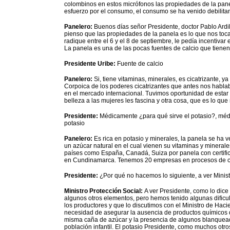
colombinos en estos micrófonos las propiedades de la pan
esfuerzo por el consumo, el consumo se ha venido debilit
Panelero:
Buenos días señor Presidente, doctor Pablo Ardi
pienso que las propiedades de la panela es lo que nos toc
radique entre el 6 y el 8 de septiembre, le pedía incentivar
La panela es una de las pocas fuentes de calcio que tienen 
Presidente Uribe:
Fuente de calcio
Panelero:
Si, tiene vitaminas, minerales, es cicatrizante, ya
Corpoica de los poderes cicatrizantes que antes nos hablaba
en el mercado internacional. Tuvimos oportunidad de estar 
belleza a las mujeres les fascina y otra cosa, que es lo qu
Presidente:
Médicamente ¿para qué sirve el potasio?, médi
potasio
Panelero:
Es rica en potasio y minerales, la panela se ha
un azúcar natural en el cual vienen su vitaminas y mineral
países como España, Canadá, Suiza por panela con certif
en Cundinamarca. Tenemos 20 empresas en procesos de cer
Presidente:
¿Por qué no hacemos lo siguiente, a ver Minis
Ministro Protección Social:
A ver Presidente, como lo dice 
algunos otros elementos, pero hemos tenido algunas dificu
los productores y que lo discutimos con el Ministro de Hac
necesidad de asegurar la ausencia de productos químicos
misma caña de azúcar y la presencia de algunos blanqueado
población infantil. El potasio Presidente, como muchos ot