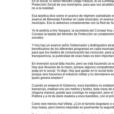
En lo social: El señor Ministro Diego Palacio, le va a entreg
Protección Social de sus municipios, para que sus alcaldes
no a la realidad.
Esa tarjetica dice sobre el avance de régimen subsidiado e
avance de Bienestar Familiar en cada municipio, el avance
municipio. Eso lo debemos complementar con la Red de So
Yo le pediría a Any Vasquez, la secretaría del Consejo hoy,
Consejo la tarjeta del Ministro de Protección se complementa
sociales.
Y hoy hay un avance señor Gobernador y distinguidos alcalde
beneficiarios de los diferentes programas en cada municipio
para que los medios de comunicación las conozcan, para q
transparencia, la publicidad de esas listas es bien importan
En inversión social falta mucho, pero se está haciendo un e
Hay que llevarlas de la mano, porque algunos compatriotas
plata en lo social. Yo digo: Hay que gastar en lo social todo
porque sino hacemos el esfuerzo militar y no derrotamos 
quien genera empleo?
Cuando yo empecé el Gobierno, esos bandidos no estaban 
barrancas, estaban era con metras y fusiles, toda clase de
ninguna manera, puede que conmigo no negocien, pero el p
Pública y a mi de darle madera a esos bandidos, con el p
Como vive menos mal Villeta: ¿Con el turismo bogotano o s
muy malas, pero hemos mejorado en pavimentar la segurida