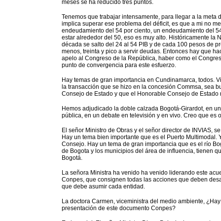
meses se ha reducido tres puntos.
Tenemos que trabajar intensamente, para llegar a la meta de
implica superar ese problema del déficit, es que a mi no m
endeudamiento del 54 por ciento, un endeudamiento del 54 
estar alrededor del 50, eso es muy alto. Históricamente la 
década se salto del 24 al 54 PIB y de cada 100 pesos de p
menos, treinta y pico a servir deudas. Entonces hay que h
apelo al Congreso de la República, haber como el Congre
punto de convergencia para este esfuerzo.
Hay temas de gran importancia en Cundinamarca, todos. Vi
la transacción que se hizo en la concesión Commsa, sea bu
Consejo de Estado y que el Honorable Consejo de Estado 
Hemos adjudicado la doble calzada Bogotá-Girardot, en un
pública, en un debate en televisión y en vivo. Creo que es o
El señor Ministro de Obras y el señor director de INVIAS, s
Hay un tema bien importante que es el Puerto Multimodal. Y
Consejo. Hay un tema de gran importancia que es el río Bogo
de Bogota y los municipios del área de influencia, tienen que
Bogotá.
La señora Ministra ha venido ha venido liderando este a
Conpes, que consignen todas las acciones que deben desarr
que debe asumir cada entidad.
La doctora Carmen, viceministra del medio ambiente, ¿Hay
presentación de este documento Conpes?