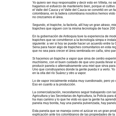
Yo quiero ser muy responsable y decir esto en Villeta, no
hagamos el esfuerzo de mantenerlo bien, porque el cultivo 
el Valle del Cauca y el Valle del Cauca se convirtió en un fa
colombiana, en la ladera colombiana nosotros hemos visto
no crezcamos el área.
Segundo, el trapiche, la factoría, allí hay un gran atraso,
trapiches que siguen con la misma tecnología de hace 200 
En la gobernación de Antioquia tuve la experiencia de mod
trapiches que se convirtieron a la tecnología simpa e instal
siguiente: a ver si hoy se puede hacer un acuerdo entre la Go
Sena para hacer algo de trapiches comunitarios en esta re
que no sea para crecer el área sembrada en caña, sino par
Si hacemos un trapiche a vapor que sirva de centro experi
muchísimo, con el buen cuidado de que uno pueda llevar es
producir panela o alternativamente una miel que sirva par
Uno que construyamos donde la gente pueda ir a verlo. Yo s
en la olla del río Suárez y otro a vapor.
Lo de vapor inicialmente estaba muy cuestionado, pero yo 
Eso en cuanto a la producción.
La comercialización, necesitamos seguir trabajando con las 
Agricultura y las Secretarias de Agricultura, la Policía para
ha mas camino y lo que he visto es que la gente ha aprend
panela muy bonita, hay una panela pulverizada, hay panela
Esta panela que se maneja como el azúcar es un gran prod
explicación ante los colombianos de las propiedades de la 