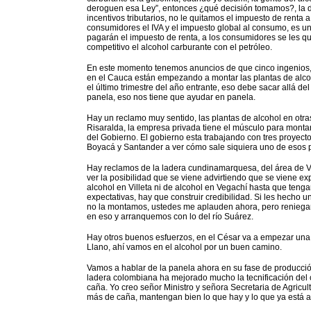
deroguen esa Ley”, entonces ¿qué decisión tomamos?, la de
incentivos tributarios, no le quitamos el impuesto de renta 
consumidores el IVA y el impuesto global al consumo, es un
pagarán el impuesto de renta, a los consumidores se les qui
competitivo el alcohol carburante con el petróleo.
En este momento tenemos anuncios de que cinco ingenios, u
en el Cauca están empezando a montar las plantas de alco
el último trimestre del año entrante, eso debe sacar allá d
panela, eso nos tiene que ayudar en panela.
Hay un reclamo muy sentido, las plantas de alcohol en otras
Risaralda, la empresa privada tiene el músculo para montar
del Gobierno. El gobierno esta trabajando con tres proyectos
Boyacá y Santander a ver cómo sale siquiera uno de esos 
Hay reclamos de la ladera cundinamarquesa, del área de Ve
ver la posibilidad que se viene advirtiendo que se viene ex
alcohol en Villeta ni de alcohol en Vegachí hasta que teng
expectativas, hay que construir credibilidad. Si les hecho
no la montamos, ustedes me aplauden ahora, pero renieg
en eso y arranquemos con lo del río Suárez.
Hay otros buenos esfuerzos, en el César va a empezar una 
Llano, ahí vamos en el alcohol por un buen camino.
Vamos a hablar de la panela ahora en su fase de producción
ladera colombiana ha mejorado mucho la tecnificación del c
caña. Yo creo señor Ministro y señora Secretaria de Agricu
más de caña, mantengan bien lo que hay y lo que ya está a