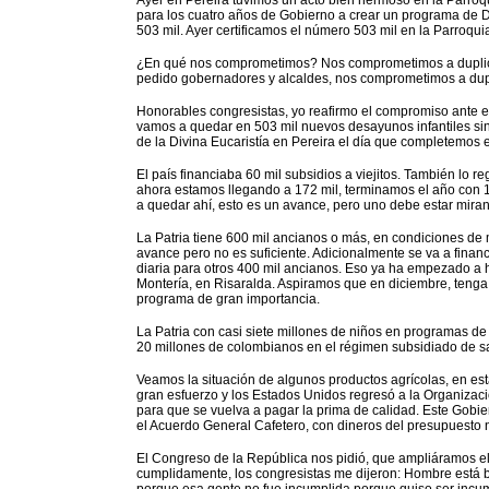
Ayer en Pereira tuvimos un acto bien hermoso en la Parroq
para los cuatro años de Gobierno a crear un programa de D
503 mil. Ayer certificamos el número 503 mil en la Parroquia
¿En qué nos comprometimos? Nos comprometimos a duplicar
pedido gobernadores y alcaldes, nos comprometimos a dupl
Honorables congresistas, yo reafirmo el compromiso ante 
vamos a quedar en 503 mil nuevos desayunos infantiles sin
de la Divina Eucaristía en Pereira el día que completemos 
El país financiaba 60 mil subsidios a viejitos. También lo
ahora estamos llegando a 172 mil, terminamos el año con 
a quedar ahí, esto es un avance, pero uno debe estar mira
La Patria tiene 600 mil ancianos o más, en condiciones de
avance pero no es suficiente. Adicionalmente se va a finan
diaria para otros 400 mil ancianos. Eso ya ha empezado a
Montería, en Risaralda. Aspiramos que en diciembre, teng
programa de gran importancia.
La Patria con casi siete millones de niños en programas de
20 millones de colombianos en el régimen subsidiado de sal
Veamos la situación de algunos productos agrícolas, en es
gran esfuerzo y los Estados Unidos regresó a la Organiza
para que se vuelva a pagar la prima de calidad. Este Gobie
el Acuerdo General Cafetero, con dineros del presupuesto 
El Congreso de la República nos pidió, que ampliáramos 
cumplidamente, los congresistas me dijeron: Hombre está b