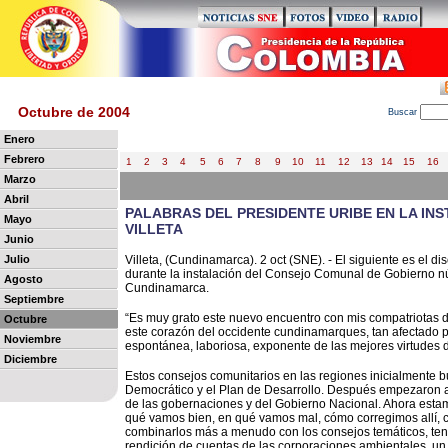
Octubre de 2004
B
uscar
Enero
Febrero
1
2
3
4
5
6
7
8
9
10
11
12
13
14
15
16
Marzo
Abril
PALABRAS DEL PRESIDENTE URIBE EN LA IN
Mayo
VILLETA
Junio
Julio
Villeta, (Cundinamarca). 2 oct (SNE). - El siguiente es el d
durante la instalación del Consejo Comunal de Gobierno núm
Agosto
Cundinamarca.
Septiembre
“Es muy grato este nuevo encuentro con mis compatriotas 
Octubre
este corazón del occidente cundinamarques, tan afectado p
Noviembre
espontánea, laboriosa, exponente de las mejores virtudes de
Diciembre
Estos consejos comunitarios en las regiones inicialmente 
Democrático y el Plan de Desarrollo. Después empezaron a 
de las gobernaciones y del Gobierno Nacional. Ahora est
qué vamos bien, en qué vamos mal, cómo corregimos allí,
combinarlos más a menudo con los consejos temáticos, tene
rendición de cuentas de las corporaciones ambientales, un 