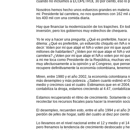
cuando no incluimos a ECOPETROL 30 por ciento, eso lo pa
Nosotros hemos hecho unos esfuerzos grandes en materia tr
mi: Presidente tal carretera, no nos quedemos con 162 mil
los 400 mil con una comida diaria.
Hay que financiar la modernización de los trapiches. En tod
inversión, pero los gobiernos muy estrechos de chequera.
Yo le voy a hacer una pregunta: ¿Qué es preferible, hacer un
dilema: ¿Qué es preferible, un esfuercito chiquito en IVA o
decir: Voten por mí que atajé el IVA o voten por mí que ay
millones de habitantes? ¿Voten por mí que ataje el IVA o vo
carretera? ¿Voten por mí que ataje el IVA o voten por mí qu
a mi me toca como Presidente de la República, muchas veces
muy afectuosamente a la opinión y al Congreso, que pense
recupere definitivamente la economía colombiana, tenemos
Miren, entre 1980 y el año 2002, la economía colombiana no
más desempleo y más pobreza. ¿Saben cuanto estimó el Go
medio y crecimos casi el cuatro. Estimamos que en el 2004
contabiliza la droga, estamos creciendo al 4.47, contabiliza
Estamos recuperando el ritmo de crecimiento. Solamente 
recolectar los recursos fiscales para hacer la inversión socia
El desempleo, recuerden esto, entre el año 1994 y el año 2
perdón de jefes de hogar, saltó del cuatro al diez por cient
Lo llevamos en el nivel nacional entre el 12 y medio y el 14 
pero frenamos la tendencia de crecimiento desbocado y h