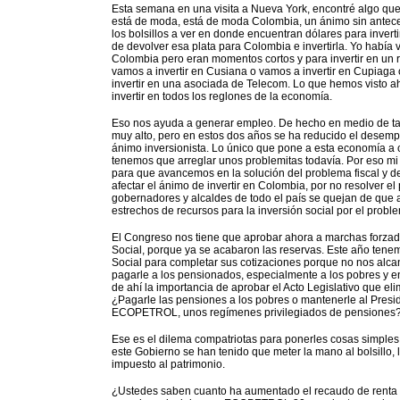
Esta semana en una visita a Nueva York, encontré algo qu
está de moda, está de moda Colombia, un ánimo sin antece
los bolsillos a ver en donde encuentran dólares para inver
de devolver esa plata para Colombia e invertirla. Yo había
Colombia pero eran momentos cortos y para invertir en un 
vamos a invertir en Cusiana o vamos a invertir en Cupiaga
invertir en una asociada de Telecom. Lo que hemos visto ah
invertir en todos los reglones de la economía.
Eso nos ayuda a generar empleo. De hecho en medio de tan
muy alto, pero en estos dos años se ha reducido el desem
ánimo inversionista. Lo único que pone a esta economía a c
tenemos que arreglar unos problemitas todavía. Por eso mi
para que avancemos en la solución del problema fiscal y 
afectar el ánimo de invertir en Colombia, por no resolver el
gobernadores y alcaldes de todo el país se quejan de que 
estrechos de recursos para la inversión social por el probl
El Congreso nos tiene que aprobar ahora a marchas forzada
Social, porque ya se acabaron las reservas. Este año tene
Social para completar sus cotizaciones porque no nos alcan
pagarle a los pensionados, especialmente a los pobres y e
de ahí la importancia de aprobar el Acto Legislativo que e
¿Pagarle las pensiones a los pobres o mantenerle al Presi
ECOPETROL, unos regímenes privilegiados de pensiones
Ese es el dilema compatriotas para ponerles cosas simples. 
este Gobierno se han tenido que meter la mano al bolsillo,
impuesto al patrimonio.
¿Ustedes saben cuanto ha aumentado el recaudo de renta