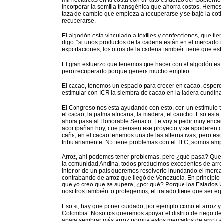
mil hectáreas en la costa con un alto esfuerzo del Gobiern
incorporar la semilla transgénica que ahorra costos. Hemos 
taza de cambio que empieza a recuperarse y se bajó la cot
recuperarse.
El algodón esta vinculado a textiles y confecciones, que ti
digo: “si unos productos de la cadena están en el mercado 
exportaciones, los otros de la cadena también tiene que est
El gran esfuerzo que tenemos que hacer con el algodón es 
pero recuperarlo porque genera mucho empleo.
El cacao, tenemos un espacio para crecer en cacao, esper
estimular con ICR la siembra de cacao en la ladera cundi
El Congreso nos esta ayudando con esto, con un estimulo tr
el cacao, la palma africana, la madera, el caucho. Eso e
ahora pasa al Honorable Senado. Le voy a pedir muy enca
acompañan hoy, que piensen ese proyecto y se apoderen de 
caña, en el cacao tenemos una de las alternativas, pero es
tributariamente. No tiene problemas con el TLC, somos amp
Arroz, ahí podemos tener problemas, pero ¿qué pasa? Que e
la comunidad Andina, todos producimos excedentes de arr
interior de un país queremos resolverlo inundando el merc
contrabando de arroz que llegó de Venezuela. En principi
que yo creo que se supera, ¿por qué? Porque los Estados Un
nosotros también lo protegemos, el tratado tiene que ser equ
Eso si, hay que poner cuidado, por ejemplo como el arroz 
Colombia. Nosotros queremos apoyar el distrito de riego de
apara sembrar más arroz porque estos mercados de arroz 