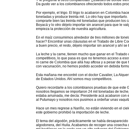
Y le pregunté a otros compatriotas: ¿ustedes de dónde viene
Da gusto ver a los colombianos ofreciendo todos estos pro
Por ejemplo, el trigo. El trigo lo acabaron en Colombia hac
toneladas y produce treinta mil. Lo otro hay que importarlo
comprarle bien las treinta mil toneladas que producen los
Boyacá y lo otro déjelo importar sin arancel para que le va
empieza la protección de nuestra agricultura.
En el maíz consumimos alrededor de tres millones de tone
hacer? Encontrar unas cláusulas en el Tratado de Libre C
a buen precio, el resto, déjelo importar sin arancel y ahí se
La leche y la carne, tienen mucho que ganar en el Tratad
competitivos, lo que pasa es que no tenemos acceso a eso
ni carne de Colombia que allá hay aftosa y a pesar de que t
con vacunación, no hemos podido acceder en debida form
Esta mañana me encontré con el doctor Cavalier, La Alquer
de Estados Unidos. Ahí somos muy competitivos.
Quiero recordarle a los colombianos pruebas de que este 
nosotros llegamos se importaron 24 mil toneladas de leche,
estaba arruinada, me decía: Presidente acá acabaron con el
al Putumayo y nosotros nos pusimos a ordeñar unas vaquita
Hace un mes regrese a Nariño, no están viviendo en el ciel
este gobierno prohibió la importación de leche.
El tema del algodón, prácticamente se había desaparecido 
algodonera, del Huila. Acabamos de recoger una cosecha de