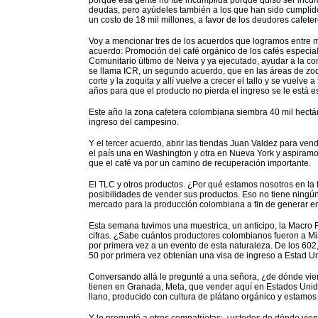
porque esa gente no fue incumplida porque quiso ser incump
deudas, pero ayúdeles también a los que han sido cumplid
un costo de 18 mil millones, a favor de los deudores cafet
Voy a mencionar tres de los acuerdos que logramos entre 
acuerdo: Promoción del café orgánico de los cafés especi
Comunitario último de Neiva y ya ejecutado, ayudar a la con
se llama ICR, un segundo acuerdo, que en las áreas de zoq
corte y la zoquita y allí vuelve a crecer el tallo y se vuelve
años para que el producto no pierda el ingreso se le está es
Este año la zona cafetera colombiana siembra 40 mil hectá
ingreso del campesino.
Y el tercer acuerdo, abrir las tiendas Juan Valdez para ve
el país una en Washington y otra en Nueva York y aspiramos
que el café va por un camino de recuperación importante.
El TLC y otros productos. ¿Por qué estamos nosotros en la
posibilidades de vender sus productos. Eso no tiene ningún
mercado para la producción colombiana a fin de generar emp
Esta semana tuvimos una muestrica, un anticipo, la Macr
cifras. ¿Sabe cuántos productores colombianos fueron a Mi
por primera vez a un evento de esta naturaleza. De los 60
50 por primera vez obtenían una visa de ingreso a Estad U
Conversando allá le pregunté a una señora, ¿de dónde vie
tienen en Granada, Meta, que vender aquí en Estados Unid
llano, producido con cultura de plátano orgánico y estamo