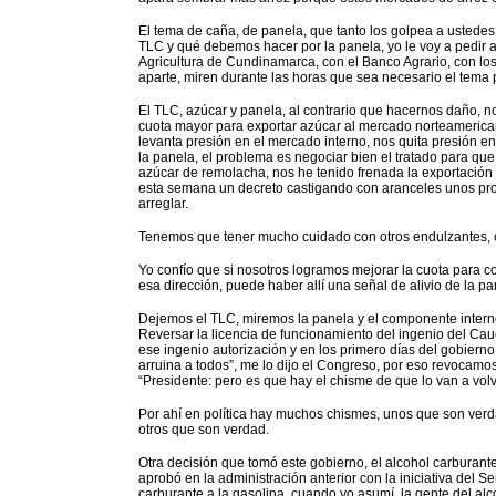
El tema de caña, de panela, que tanto los golpea a ustedes
TLC y qué debemos hacer por la panela, yo le voy a pedir al
Agricultura de Cundinamarca, con el Banco Agrario, con lo
aparte, miren durante las horas que sea necesario el tema 
El TLC, azúcar y panela, al contrario que hacernos daño,
cuota mayor para exportar azúcar al mercado norteamerican
levanta presión en el mercado interno, nos quita presión e
la panela, el problema es negociar bien el tratado para que
azúcar de remolacha, nos he tenido frenada la exportación
esta semana un decreto castigando con aranceles unos pro
arreglar.
Tenemos que tener mucho cuidado con otros endulzantes, co
Yo confío que si nosotros logramos mejorar la cuota para c
esa dirección, puede haber allí una señal de alivio de la pa
Dejemos el TLC, miremos la panela y el componente intern
Reversar la licencia de funcionamiento del ingenio del Cau
ese ingenio autorización y en los primero días del gobierno
arruina a todos”, me lo dijo el Congreso, por eso revocamos
“Presidente: pero es que hay el chisme de que lo van a volve
Por ahí en política hay muchos chismes, unos que son verda
otros que son verdad.
Otra decisión que tomó este gobierno, el alcohol carburant
aprobó en la administración anterior con la iniciativa del
carburante a la gasolina, cuando yo asumí, la gente del alco