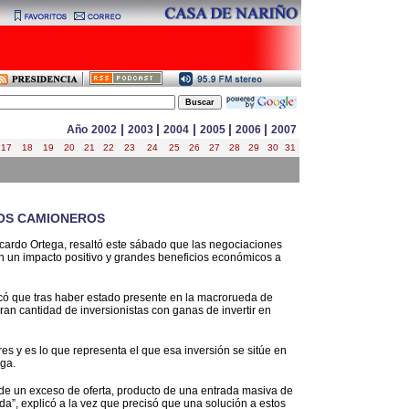
|
|
|
|
|
Año
2002
2003
2004
2005
2006
2007
17
18
19
20
21
22
23
24
25
26
27
28
29
30
31
LOS CAMIONEROS
icardo Ortega, resaltó este sábado que las negociaciones
n un impacto positivo y grandes beneficios económicos a
có que tras haber estado presente en la macrorueda de
ran cantidad de inversionistas con ganas de invertir en
ores y es lo que representa el que esa inversión se sitúe en
ega.
de un exceso de oferta, producto de una entrada masiva de
”, explicó a la vez que precisó que una solución a estos