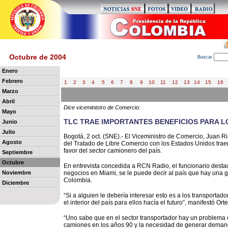
Octubre de 2004
B
uscar
Enero
Febrero
1
2
3
4
5
6
7
8
9
10
11
12
13
14
15
16
Marzo
Abril
Dice viceministro de Comercio:
Mayo
TLC TRAE IMPORTANTES BENEFICIOS PARA 
Junio
Julio
Bogotá, 2 oct. (SNE).- El Viceministro de Comercio, Juan R
Agosto
del Tratado de Libre Comercio con los Estados Unidos trae
favor del sector camionero del país.
Septiembre
Octubre
En entrevista concedida a RCN Radio, el funcionario desta
Noviembre
negocios en Miami, se le puede decir al país que hay una g
Colombia.
Diciembre
“Si a alguien le debería interesar esto es a los transportad
el interior del país para ellos hacía el futuro”, manifestó Ort
“Uno sabe que en el sector transportador hay un problema 
camiones en los años 90 y la necesidad de generar demanda