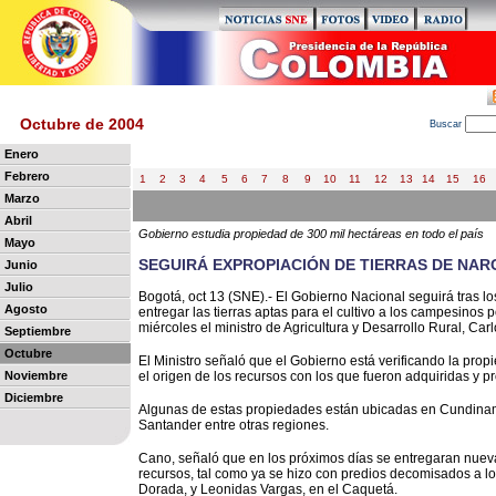
Octubre de 2004
B
uscar
Enero
Febrero
1
2
3
4
5
6
7
8
9
10
11
12
13
14
15
16
Marzo
Abril
Gobierno estudia propiedad de 300 mil hectáreas en todo el país
Mayo
SEGUIRÁ EXPROPIACIÓN DE TIERRAS DE NA
Junio
Julio
Bogotá, oct 13 (SNE).- El Gobierno Nacional seguirá tras lo
Agosto
entregar las tierras aptas para el cultivo a los campesinos
miércoles el ministro de Agricultura y Desarrollo Rural, Ca
Septiembre
Octubre
El Ministro señaló que el Gobierno está verificando la propi
Noviembre
el origen de los recursos con los que fueron adquiridas y pr
Diciembre
Algunas de estas propiedades están ubicadas en Cundinama
Santander entre otras regiones.
Cano, señaló que en los próximos días se entregaran nuevas
recursos, tal como ya se hizo con predios decomisados a lo
Dorada, y Leonidas Vargas, en el Caquetá.