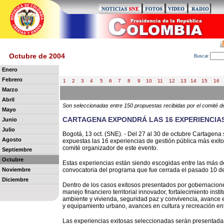
Octubre de 2004
B
uscar
Enero
Febrero
1
2
3
4
5
6
7
8
9
10
11
12
13
14
15
16
Marzo
Abril
Son seleccionadas entre 150 propuestas recibidas por el comité d
Mayo
CARTAGENA EXPONDRÁ LAS 16 EXPERIENCIAS
Junio
Julio
Bogotá, 13 oct. (SNE). - Del 27 al 30 de octubre Cartagena
Agosto
expuestas las 16 experiencias de gestión pública más exitos
comité organizador de este evento.
Septiembre
Octubre
Estas experiencias están siendo escogidas entre las más de 
Noviembre
convocatoria del programa que fue cerrada el pasado 10 d
Diciembre
Dentro de los casos exitosos presentados por gobernacione
manejo financiero territorial innovador, fortalecimiento insti
ambiente y vivienda, seguridad paz y convivencia, avance e
y equipamiento urbano, avances en cultura y recreación ent
Las experiencias exitosas seleccionadas serán presentadas