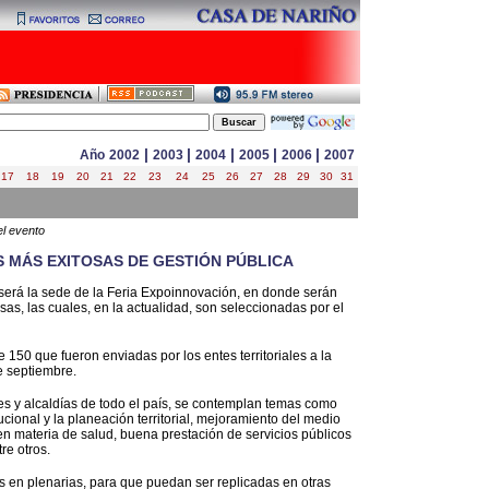
|
|
|
|
|
Año
2002
2003
2004
2005
2006
2007
17
18
19
20
21
22
23
24
25
26
27
28
29
30
31
el evento
 MÁS EXITOSAS DE GESTIÓN PÚBLICA
 será la sede de la Feria Expoinnovación, en donde serán
as, las cuales, en la actualidad, son seleccionadas por el
150 que fueron enviadas por los entes territoriales a la
e septiembre.
s y alcaldías de todo el país, se contemplan temas como
tucional y la planeación territorial, mejoramiento del medio
n materia de salud, buena prestación de servicios públicos
re otros.
 en plenarias, para que puedan ser replicadas en otras