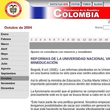
Octubre de 2004
B
uscar
Enero
Febrero
1
2
3
4
5
6
7
8
9
10
11
12
13
14
15
16
Marzo
Abril
Ajustes se consultaron con maestros y estudiantes
Mayo
REFORMAS DE LA UNIVERSIDAD NACIONAL VA
Junio
MINEDUCACIÓN
Julio
Agosto
Bogotá, 8 oct. (SNE).- Las reformas planteadas en la Univer
en una buena noticia no sólo para ese centro educativo sino
Septiembre
Octubre
Así lo afirmó la ministra de Educación, Cecilia María Vélez 
Noviembre
importante jalonador de procesos dentro del sistema educa
Diciembre
La funcionaria recordó que el gobierno se comprometió con 
precisamente esto es lo que se busca llevar a cabo en la U
“Esto hace parte de una política general. Nosotros empeza
tengamos posibilidades de sacar por créditos en general to
lo que está haciendo la Nacional: ajustar efectivamente c