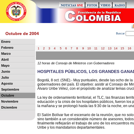
Octubre de 2004
B
uscar
Enero
Febrero
1
2
3
4
5
6
7
8
9
10
11
12
13
14
15
16
Marzo
Abril
12 horas de Consejo de Ministros con Gobernadores
Mayo
HOSPITALES PÚBLICOS, LOS GRANDES GANA
Junio
Julio
Bogotá, 8 oct. (SNE).- Muy puntuales, desde las ocho de l
Agosto
gobernadores del país. El objetivo: asistir al Consejo de M
Álvaro Uribe Vélez, con el propósito de analizar temas cruci
Septiembre
Octubre
La ley de ordenamiento territorial, el TLC, las finanzas terri
Noviembre
educación y la crisis de los hospitales públicos, fueron los
la mañana y se prolongó hasta las 9:30 de la noche, en un
Diciembre
El Salón Bolívar fue el escenario de la reunión, que no solo
sino también a un considerable número de asesores, todos 
finalmente reflejarán el trabajo de uno de los encuentros m
Uribe y los mandatarios departamentales.