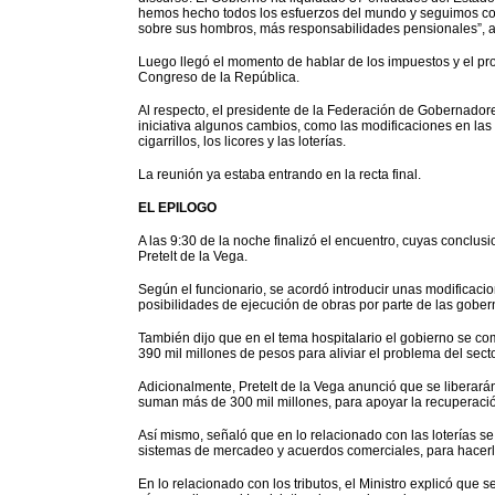
hemos hecho todos los esfuerzos del mundo y seguimos con
sobre sus hombros, más responsabilidades pensionales”, a
Luego llegó el momento de hablar de los impuestos y el proy
Congreso de la República.
Al respecto, el presidente de la Federación de Gobernadores
iniciativa algunos cambios, como las modificaciones en la
cigarrillos, los licores y las loterías.
La reunión ya estaba entrando en la recta final.
EL EPILOGO
A las 9:30 de la noche finalizó el encuentro, cuyas conclusi
Pretelt de la Vega.
Según el funcionario, se acordó introducir unas modificacio
posibilidades de ejecución de obras por parte de las gober
También dijo que en el tema hospitalario el gobierno se c
390 mil millones de pesos para aliviar el problema del secto
Adicionalmente, Pretelt de la Vega anunció que se liberar
suman más de 300 mil millones, para apoyar la recuperación
Así mismo, señaló que en lo relacionado con las loterías 
sistemas de mercadeo y acuerdos comerciales, para hacerl
En lo relacionado con los tributos, el Ministro explicó que