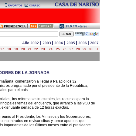
|
|
|
|
|
Año
2002
2003
2004
2005
2006
2007
17
18
19
20
21
22
23
24
25
26
27
28
29
30
31
DORES DE LA JORNADA
a mañana, comenzaron a llegar a Palacio los 32
inistros programado por el presidente de la República,
ales para el país.
toriales, las reformas estructurales, los recursos para la
 principales temas del encuentro, que arrancó a las 9:30 de
a extenuante jornada de 12 horas exactas.
 reunió al Presidente, los Ministros y los Gobernadores,
concentrados en revisar cifras y tomar apuntes, que
ás importantes de los últimos meses entre el presidente