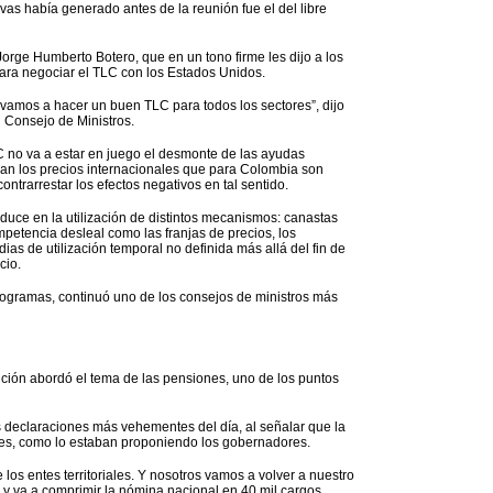
as había generado antes de la reunión fue el del libre
Jorge Humberto Botero, que en un tono firme les dijo a los
ara negociar el TLC con los Estados Unidos.
 vamos a hacer un buen TLC para todos los sectores”, dijo
el Consejo de Ministros.
C no va a estar en juego el desmonte de las ayudas
nan los precios internacionales que para Colombia son
ntrarrestar los efectos negativos en tal sentido.
duce en la utilización de distintos mecanismos: canastas
petencia desleal como las franjas de precios, los
ias de utilización temporal no definida más allá del fin de
cio.
 programas, continuó uno de los consejos de ministros más
ución abordó el tema de las pensiones, uno de los puntos
s declaraciones más vehementes del día, al señalar que la
es, como lo estaban proponiendo los gobernadores.
 los entes territoriales. Y nosotros vamos a volver a nuestro
 y va a comprimir la nómina nacional en 40 mil cargos,