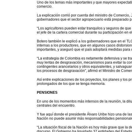
Uno de los temas más importantes y que mayores expectativ
comercio.
La explicación corrió por cuenta del ministro de Comercio, 
gobernadores que el sector agropecuario está preparado p
“Los agricultores pueden estar tranquilos y seguros de que
el jefe de la cartera comercial durante su participación en 
Botero también le explicó a los gobernadores que en el TL
internas a los productores, que en algunos casos distorsio
importantes, y aseguró que el país adoptará medidas para co
“La estrategia de Colombia es netamente defensiva y se tra
muy lentas de desgravación, mecanismos para evitar la com
contingentes arancelarios y otros equivalentes, y salvaguard
los procesos de desgravación”, afirmó el Ministro de Comer
Así entre explicaciones de los proyectos, los planes y los
prolongados de los que se tenga memoria.
PENSIONES
En uno de los momentos más intensos de la reunión, la dil
centrales del encuentro.
Y fue aquí donde el presidente Álvaro Uribe hizo una de la
Nación no puede asumir más responsabilidades pensional
“La situación fiscal de la Nación es hoy más grave que la de
discurso. El Gobierno ha liquidado 37 entidades del Estado