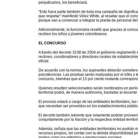
perjudicarlos, los beneficiará.
“Esto hace parte también de toda esa campaña de dignificar 
que respetar” manifestó Vélez White, al resaltar que el co
porque van a comenzar a integrar la planta de personal del
Adicionalmente, la funcionaria resaltó que gracias al conc
reciben los niños y jóvenes colombianos.
EL CONCURSO
A través del decreto 3238 de 2004 el gobierno reglamentó e
rectores, coordinadores y directores rurales de establecimi
oficial.
De acuerdo con la norma, los aspirantes deberán someters
psicotécnicas. Las pruebas serán realizadas por el Icfes y te
concurso, mientras que el 15 por ciento restante correspond
Quienes resulten seleccionados serán nombrados en período
territorial podrá, de manera autónoma, trasladar al docente 
El proceso estará a cargo de las entidades territoriales, la
que necesitan ser proveídos en los establecimientos público
El decreto también advierte que solamente podrán proveers
conjuntamente por la Nación y la respectiva entidad territori
Además, señala que las entidades territoriales no podrán m
recursos propios, sin contar con la debida disponibilidad p
gastos como los referidos a prestaciones sociales.