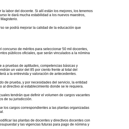
la labor del docente. Si allí están los mejores, los tenemos
ncurso le dará mucha estabilidad a los nuevos maestros,
 Magisterio.
urso se podrá mejorar la calidad de la educación que
l concurso de méritos para seleccionar 50 mil docentes,
entos públicos oficiales, que serán vinculados a la nómina
e a pruebas de aptitudes, competencias básicas y
ndrán un valor del 85 por ciento frente al total del
erá a la entrevista y valoración de antecedentes.
 de prueba, y por necesidades del servicio, la entidad
o al directivo al establecimiento donde se le requiera.
s cuales tendrán que definir el volumen de cargos vacantes
s de su jurisdicción.
e los cargos correspondientes a las plantas organizadas
al.
odificar las plantas de docentes y directivos docentes con
resupuestal y las vigencias futuras para pago de nómina y