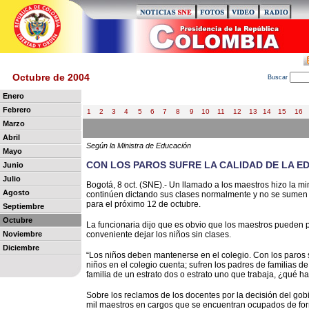
Octubre de 2004
B
uscar
Enero
Febrero
1
2
3
4
5
6
7
8
9
10
11
12
13
14
15
16
Marzo
Abril
Según la Ministra de Educación
Mayo
CON LOS PAROS SUFRE LA CALIDAD DE LA E
Junio
Julio
Bogotá, 8 oct. (SNE).- Un llamado a los maestros hizo la mi
Agosto
continúen dictando sus clases normalmente y no se sumen 
para el próximo 12 de octubre.
Septiembre
Octubre
La funcionaria dijo que es obvio que los maestros pueden p
Noviembre
conveniente dejar los niños sin clases.
Diciembre
“Los niños deben mantenerse en el colegio. Con los paros s
niños en el colegio cuenta; sufren los padres de familias 
familia de un estrato dos o estrato uno que trabaja, ¿qué 
Sobre los reclamos de los docentes por la decisión del gobi
mil maestros en cargos que se encuentran ocupados de form