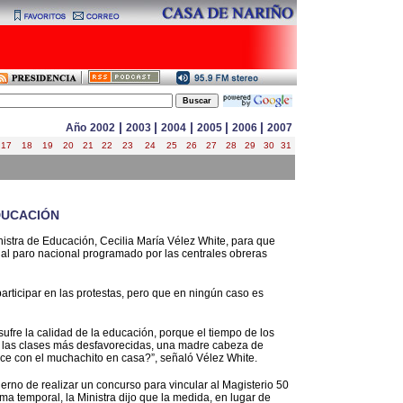
|
|
|
|
|
Año
2002
2003
2004
2005
2006
2007
17
18
19
20
21
22
23
24
25
26
27
28
29
30
31
DUCACIÓN
nistra de Educación, Cecilia María Vélez White, para que
al paro nacional programado por las centrales obreras
articipar en las protestas, pero que en ningún caso es
ufre la calidad de la educación, porque el tiempo de los
de las clases más desfavorecidas, una madre cabeza de
hace con el muchachito en casa?”, señaló Vélez White.
erno de realizar un concurso para vincular al Magisterio 50
a temporal, la Ministra dijo que la medida, en lugar de