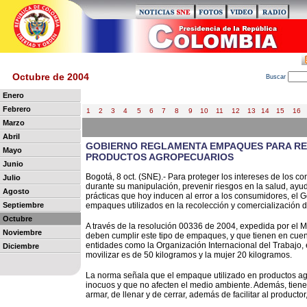
Octubre de 2004
B
uscar
Enero
Febrero
1
2
3
4
5
6
7
8
9
10
11
12
13
14
15
16
Marzo
Abril
GOBIERNO REGLAMENTA EMPAQUES PARA RE
Mayo
PRODUCTOS AGROPECUARIOS
Junio
Bogotá, 8 oct. (SNE).- Para proteger los intereses de los co
Julio
durante su manipulación, prevenir riesgos en la salud, ayu
Agosto
prácticas que hoy inducen al error a los consumidores, el
Septiembre
empaques utilizados en la recolección y comercialización 
Octubre
A través de la resolución 00336 de 2004, expedida por el Min
Noviembre
deben cumplir este tipo de empaques, y que tienen en cuen
entidades como la Organización Internacional del Trabajo
Diciembre
movilizar es de 50 kilogramos y la mujer 20 kilogramos.
La norma señala que el empaque utilizado en productos agr
inocuos y que no afecten el medio ambiente. Además, tiene que
armar, de llenar y de cerrar, además de facilitar al product