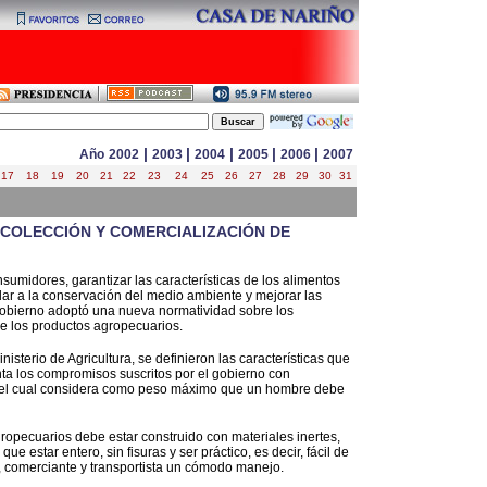
|
|
|
|
|
Año
2002
2003
2004
2005
2006
2007
17
18
19
20
21
22
23
24
25
26
27
28
29
30
31
COLECCIÓN Y COMERCIALIZACIÓN DE
nsumidores, garantizar las características de los alimentos
dar a la conservación del medio ambiente y mejorar las
 Gobierno adoptó una nueva normatividad sobre los
de los productos agropecuarios.
isterio de Agricultura, se definieron las características que
ta los compromisos suscritos por el gobierno con
, el cual considera como peso máximo que un hombre debe
opecuarios debe estar construido con materiales inertes,
 estar entero, sin fisuras y ser práctico, es decir, fácil de
or, comerciante y transportista un cómodo manejo.