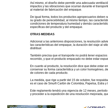
Así mismo, el diseño debe permitir una adecuada ventilación
impactos y las vibraciones que ocurran durante el transporte
al material de fabricación del empaque.
De igual forma, todos los productos agropecuarios deben
su grado de perecebilidad, al mismo tiempo, las caracterís
condiciones de temperatura humedad y demás característic
específicas del producto y del empaque.
OTRAS MEDIDAS
Adicional a las anteriores disposiciones, la resolución advi
las características del empaque, la duración del viaje al sit
distribuir.
También precisa que el transporte no podrá tener espacio
recorrido, y que el producto empacado no debe estar expuesto
En cuanto al producto, la resolución dice que debe estar en
conservar su forma característica y un color homogéneo, d
de colores de cada producto.
La medida, que rige a partir del 15 de octubre, fue respa
es el caso de Smurfi Cartón de Colombia, Papelsa, Estra y l
Este reglamento tendrá una vigencia de 12 meses, período 
y proceder a la expedición de una resolución mejorada, que 