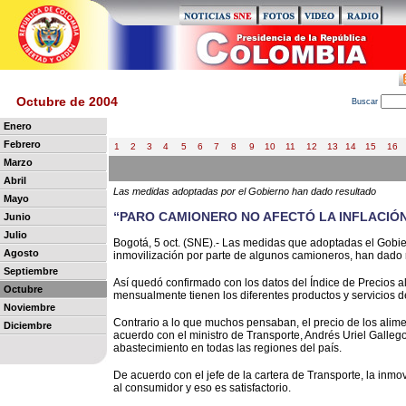
Octubre de 2004
B
uscar
Enero
Febrero
1
2
3
4
5
6
7
8
9
10
11
12
13
14
15
16
Marzo
Abril
Las medidas adoptadas por el Gobierno han dado resultado
Mayo
“PARO CAMIONERO NO AFECTÓ LA INFLACIÓ
Junio
Julio
Bogotá, 5 oct. (SNE).- Las medidas que adoptadas el Gobier
Agosto
inmovilización por parte de algunos camioneros, han dado 
Septiembre
Así quedó confirmado con los datos del Índice de Precios a
Octubre
mensualmente tienen los diferentes productos y servicios d
Noviembre
Contrario a lo que muchos pensaban, el precio de los alim
Diciembre
acuerdo con el ministro de Transporte, Andrés Uriel Galle
abastecimiento en todas las regiones del país.
De acuerdo con el jefe de la cartera de Transporte, la inmo
al consumidor y eso es satisfactorio.