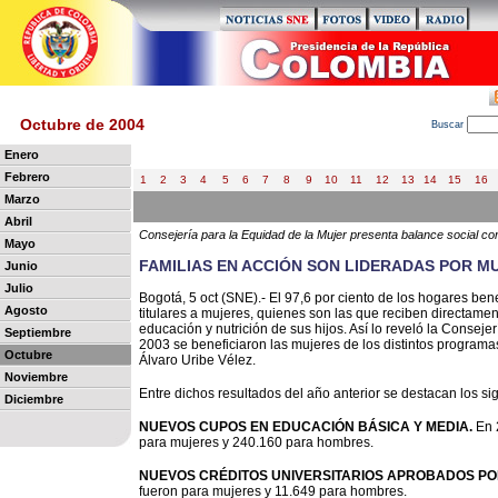
Octubre de 2004
B
uscar
Enero
Febrero
1
2
3
4
5
6
7
8
9
10
11
12
13
14
15
16
Marzo
Abril
Consejería para la Equidad de la Mujer presenta balance social c
Mayo
FAMILIAS EN ACCIÓN SON LIDERADAS POR MU
Junio
Julio
Bogotá, 5 oct (SNE).- El 97,6 por ciento de los hogares ben
Agosto
titulares a mujeres, quienes son las que reciben directame
educación y nutrición de sus hijos. Así lo reveló la Conseje
Septiembre
2003 se beneficiaron las mujeres de los distintos programa
Octubre
Álvaro Uribe Vélez.
Noviembre
Entre dichos resultados del año anterior se destacan los si
Diciembre
NUEVOS CUPOS EN EDUCACIÓN BÁSICA Y MEDIA.
En 
para mujeres y 240.160 para hombres.
NUEVOS CRÉDITOS UNIVERSITARIOS APROBADOS PO
fueron para mujeres y 11.649 para hombres.