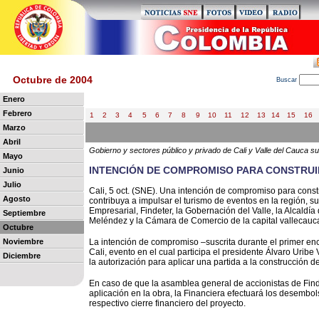
Octubre de 2004
B
uscar
Enero
Febrero
1
2
3
4
5
6
7
8
9
10
11
12
13
14
15
16
Marzo
Abril
Gobierno y sectores público y privado de Cali y Valle del Cauca 
Mayo
INTENCIÓN DE COMPROMISO PARA CONSTRUI
Junio
Julio
Cali, 5 oct. (SNE). Una intención de compromiso para const
Agosto
contribuya a impulsar el turismo de eventos en la región, su
Empresarial, Findeter, la Gobernación del Valle, la Alcaldía 
Septiembre
Meléndez y la Cámara de Comercio de la capital vallecauc
Octubre
Noviembre
La intención de compromiso –suscrita durante el primer en
Cali, evento en el cual participa el presidente Álvaro Urib
Diciembre
la autorización para aplicar una partida a la construcción 
En caso de que la asamblea general de accionistas de Find
aplicación en la obra, la Financiera efectuará los desembo
respectivo cierre financiero del proyecto.