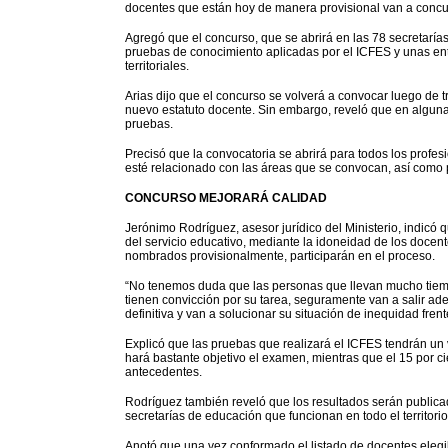
docentes que están hoy de manera provisional van a concur
Agregó que el concurso, que se abrirá en las 78 secretarí
pruebas de conocimiento aplicadas por el ICFES y unas entr
territoriales.
Arias dijo que el concurso se volverá a convocar luego de t
nuevo estatuto docente. Sin embargo, reveló que en alguna
pruebas.
Precisó que la convocatoria se abrirá para todos los prof
esté relacionado con las áreas que se convocan, así como p
CONCURSO MEJORARÁ CALIDAD
Jerónimo Rodríguez, asesor jurídico del Ministerio, indicó 
del servicio educativo, mediante la idoneidad de los docent
nombrados provisionalmente, participarán en el proceso.
“No tenemos duda que las personas que llevan mucho tiempo
tienen convicción por su tarea, seguramente van a salir a
definitiva y van a solucionar su situación de inequidad frent
Explicó que las pruebas que realizará el ICFES tendrán un va
hará bastante objetivo el examen, mientras que el 15 por ci
antecedentes.
Rodríguez también reveló que los resultados serán publicad
secretarías de educación que funcionan en todo el territorio
Anotó que una vez conformado el listado de docentes elegib