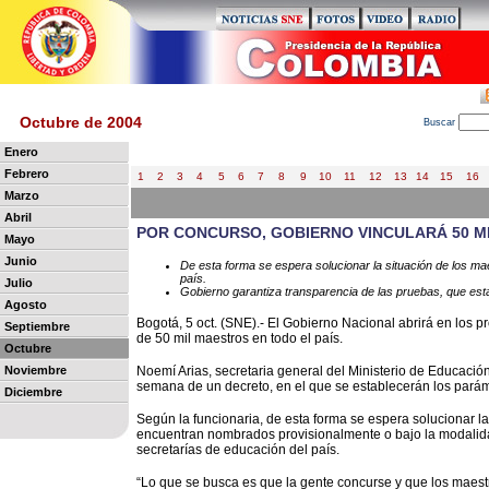
Octubre de 2004
B
uscar
Enero
Febrero
1
2
3
4
5
6
7
8
9
10
11
12
13
14
15
16
Marzo
Abril
POR CONCURSO, GOBIERNO VINCULARÁ 50 M
Mayo
Junio
De esta forma se espera solucionar la situación de los m
país.
Julio
Gobierno garantiza transparencia de las pruebas, que est
Agosto
Bogotá, 5 oct. (SNE).- El Gobierno Nacional abrirá en los p
Septiembre
de 50 mil maestros en todo el país.
Octubre
Noviembre
Noemí Arias, secretaria general del Ministerio de Educación
semana de un decreto, en el que se establecerán los parám
Diciembre
Según la funcionaria, de esta forma se espera solucionar 
encuentran nombrados provisionalmente o bajo la modalida
secretarías de educación del país.
“Lo que se busca es que la gente concurse y que los maest