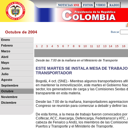
Octubre de 2004
B
uscar
Enero
Febrero
1
2
3
4
5
6
7
8
9
10
11
12
13
14
15
16
Marzo
Abril
Desde las 7:00 de la mañana en el Ministerio de Transporte
Mayo
ESTE MARTES SE INSTALA MESA DE TRABAJO
Junio
TRANSPORTADOR
Julio
Agosto
Bogotá, 4 oct. (SNE).- Mientras algunos transportadores af
en mantener la inmovilización, este martes el Gobierno Nac
Septiembre
sector, los generadores de carga y las Comisiones Sextas 
Octubre
transparente en esta materia.
Noviembre
Desde las 7:00 de la mañana, transportadores agremiacione
Diciembre
Congreso se reunirán para comenzar a debatir y definir las p
De esta forma, a la mesa de trabajo fueron convocados por 
Colfecar, ACC, Asecarga, Defencarga, Fedetranscol y ATC,
cabeza de Fenalco y Andi), los miembros de las Comisione
Puertos y Transporte y el Ministerio de Transporte.