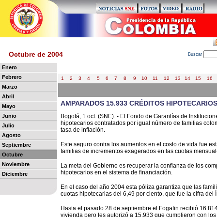
Octubre de 2004
B
uscar
Enero
Febrero
1
2
3
4
5
6
7
8
9
10
11
12
13
14
15
16
Marzo
Abril
AMPARADOS 15.933 CRÉDITOS HIPOTECARIO
Mayo
Junio
Bogotá, 1 oct. (SNE). - El Fondo de Garantías de Institucio
hipotecarios contratados por igual número de familias col
Julio
tasa de inflación.
Agosto
Este seguro contra los aumentos en el costo de vida fue est
Septiembre
familias de incrementos exagerados en las cuotas mensuale
Octubre
Noviembre
La meta del Gobierno es recuperar la confianza de los com
hipotecarios en el sistema de financiación.
Diciembre
En el caso del año 2004 esta póliza garantiza que las fa
cuotas hipotecarias del 6,49 por ciento, que fue la cifra de
Hasta el pasado 28 de septiembre el Fogafin recibió 16.814 
vivienda pero les autorizó a 15.933 que cumplieron con los 