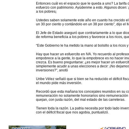
Entonces cuál es el espacio que le queda a uno? La tarifa 
esfuerzo con patrimonio. Ayúdenme a esto. Algunos dicen: ¡n
a los pobres¡
Ustedes saben solamente este año en cuanto ha crecido el 
un 30 por ciento y contándolo en un 38 por ciento”, dijo el 
El Jefe de Estado aseguró que contrariamente a lo que dic
de reforma beneficia a los pobres y favorece a los ricos, que
“Este Gobierno le ha metido la mano al bolsillo a los ricos
Hay que hacer un esfuercito en IVA. Yo recuerdo al profes
empobrece a la gente, lo que la empobrece es no hacer inv
crezca. Es bueno preguntarse: ¿es mejor hacer un esfuercito
simplemente acudir a unas elecciones a decir: ¡No dejamos
inversiones?”, anotó
Uribe Vélez señaló que si bien se ha reducido el déficit fi
el mundo pide más inversión.
Recordó que esta mañana los concejales reunidos en su co
remuneración no solamente honorarios sino remuneración de
quejan, con justa razón, del mal estado de las carreteras.
Tienen toda la razón. La patria necesita por todo lado inver
con el déficit fiscal que nos agobia, puntualizó.