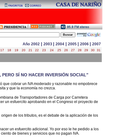
|
|
|
|
|
Año
2002
2003
2004
2005
2006
2007
17
18
19
20
21
22
23
24
25
26
27
28
29
30
31
PERO SÍ NO HACER INVERSIÓN SOCIAL”
firmó que cobrar un IVA moderado y razonable no empobrece
esita y que la economía no crezca.
lombiana de Transportadores de Carga por Carretera
acer un esfuercito aprobando en el Congreso el proyecto de
origen de los tributos, es el debate de la aplicación de los
cer un esfuercito adicional. Yo por eso le he pedido a los
ciento de bienes y servicios que no pagan IVA.