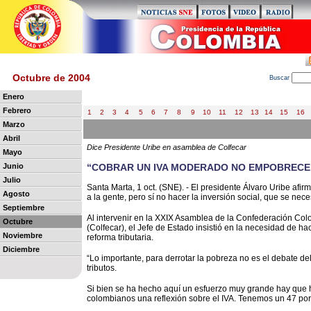
Octubre de 2004
B
uscar
Enero
Febrero
1
2
3
4
5
6
7
8
9
10
11
12
13
14
15
16
Marzo
Abril
Dice Presidente Uribe en asamblea de Colfecar
Mayo
Junio
“COBRAR UN IVA MODERADO NO EMPOBRECE, 
Julio
Santa Marta, 1 oct. (SNE). - El presidente Álvaro Uribe a
Agosto
a la gente, pero sí no hacer la inversión social, que se nec
Septiembre
Al intervenir en la XXIX Asamblea de la Confederación Co
Octubre
(Colfecar), el Jefe de Estado insistió en la necesidad de h
Noviembre
reforma tributaria.
Diciembre
“Lo importante, para derrotar la pobreza no es el debate del 
tributos.
Si bien se ha hecho aquí un esfuerzo muy grande hay que ha
colombianos una reflexión sobre el IVA. Tenemos un 47 por 