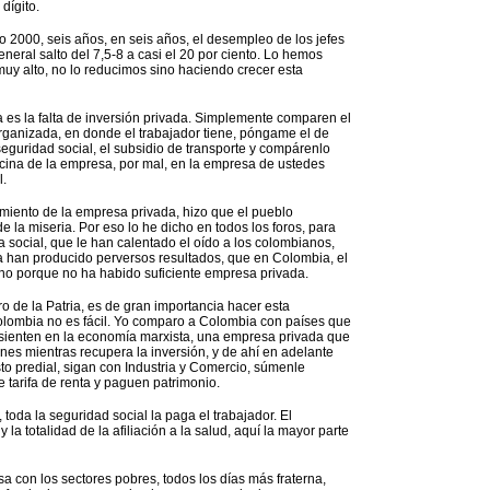
dígito.
o 2000, seis años, en seis años, el desempleo de los jefes
eneral salto del 7,5-8 a casi el 20 por ciento. Lo hemos
muy alto, no lo reducimos sino haciendo crecer esta
s la falta de inversión privada. Simplemente comparen el
rganizada, en donde el trabajador tiene, póngame el de
 seguridad social, el subsidio de transporte y compárenlo
ficina de la empresa, por mal, en la empresa de ustedes
l.
imiento de la empresa privada, hizo que el pueblo
e la miseria. Por eso lo he dicho en todos los foros, para
a social, que le han calentado el oído a los colombianos,
ca han producido perversos resultados, que en Colombia, el
no porque no ha habido suficiente empresa privada.
o de la Patria, es de gran importancia hacer esta
lombia no es fácil. Yo comparo a Colombia con países que
e sienten en la economía marxista, una empresa privada que
es mientras recupera la inversión, y de ahí en adelante
to predial, sigan con Industria y Comercio, súmenle
 tarifa de renta y paguen patrimonio.
 toda la seguridad social la paga el trabajador. El
y la totalidad de la afiliación a la salud, aquí la mayor parte
 con los sectores pobres, todos los días más fraterna,