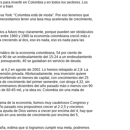
s para invertir en Colombia y en todos los sectores. Los
 a traer.
eva York: “Colombia está de moda”. Por eso tenemos que
 necesitamos tener una tasa muy acelerada de crecimiento,
rlos a futuro muy claramente, porque pueden ser obstáculos
n, entre 1960 y 1980 la economía colombiana creció más o
a creciendo al dos, eso es nada, eso es nada para las
ático de la economía colombiana, 54 por ciento de
os 90 de un endeudamiento del 15-24 a un endeudamiento
e presupuesto, 40 se gastaban en servicio de deuda.
0 al 4,2 en agosto de 2002. Lo hemos rebajado al 2,8. La
inversión privada. Afortunadamente, esa inversión quiere
invirtiendo en bienes de capital, con crecimientos del 25
as de crecimiento del primer semestre, con droga 4,32, sin
, terminamos diciembre del año pasado más o menos con 90
de 60-65 mil, y la idea es: Colombia sin una mata de
rama de la economía, fuimos muy cautelosos Congreso y
o pasado nos propusimos crecer al 2-2,5 y crecimos
on la ayuda de Dios vamos a crecer por encima del 4, hay que
aís en una senda de crecimiento por encima del 5,
aña, estima que si logramos cumplir esa meta, podremos