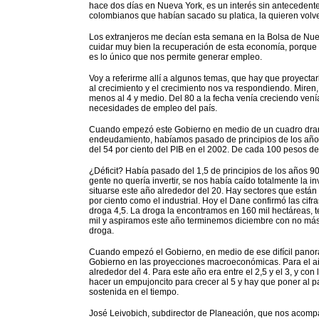
hace dos días en Nueva York, es un interés sin antecedente
colombianos que habían sacado su platica, la quieren volver
Los extranjeros me decían esta semana en la Bolsa de Nu
cuidar muy bien la recuperación de esta economía, porque
es lo único que nos permite generar empleo.
Voy a referirme allí a algunos temas, que hay que proyecta
al crecimiento y el crecimiento nos va respondiendo. Mire
menos al 4 y medio. Del 80 a la fecha venía creciendo vení
necesidades de empleo del país.
Cuando empezó este Gobierno en medio de un cuadro dram
endeudamiento, habíamos pasado de principios de los añ
del 54 por ciento del PIB en el 2002. De cada 100 pesos d
¿Déficit? Había pasado del 1,5 de principios de los años 9
gente no quería invertir, se nos había caído totalmente la 
situarse este año alrededor del 20. Hay sectores que están 
por ciento como el industrial. Hoy el Dane confirmó las cifr
droga 4,5. La droga la encontramos en 160 mil hectáreas
mil y aspiramos este año terminemos diciembre con no más 
droga.
Cuando empezó el Gobierno, en medio de ese difícil pano
Gobierno en las proyecciones macroeconómicas. Para el añ
alrededor del 4. Para este año era entre el 2,5 y el 3, y c
hacer un empujoncito para crecer al 5 y hay que poner al p
sostenida en el tiempo.
José Leivobich, subdirector de Planeación, que nos acomp