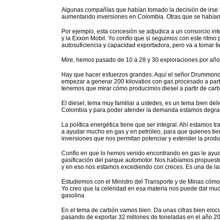
Algunas compañías que habían tomado la decisión de irse l
aumentando inversiones en Colombia. Otras que se habían
Por ejemplo, esta concesión se adjudica a un consorcio int
y la Exxon Mobil. Yo confío que si seguimos con este ritm
autosuficiencia y capacidad exportadora, pero va a tomar t
Mire, hemos pasado de 10 a 28 y 30 exploraciones por año,
Hay que hacer esfuerzos grandes. Aquí el señor Drummon
empezar a generar 200 kilovatios con gas procesado a part
tenemos que mirar cómo producimos diesel a partir de carb
El diesel, tema muy familiar a ustedes, es un tema bien de
Colombia y para poder atender la demanda estamos degrad
La política energética tiene que ser integral. Ahí estamos 
a ayudar mucho en gas y en petróleo, para que quienes ti
inversiones que nos permitan potenciar y extender la prod
Confío en que lo hemos venido encontrando en gas le ayuda
gasificación del parque automotor. Nos habíamos propuesto
y en eso nos estamos excediendo con creces. Es una de las
Estudiemos con el Ministro del Transporte y de Minas cóm
Yo creo que la celeridad en esa materia nos puede dar much
gasolina
En el tema de carbón vamos bien. Da unas cifras bien elo
pasando de exportar 32 millones de toneladas en el año 20