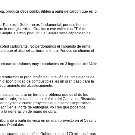
a, producir otros combustibles a partir de carbón que es lo
vos. Para este Gobierno es fundamental, por eso hemos
para la energía eólica. Gracias a ese estímulos EPM de
 Guajira. Es muy poquito, La Guajira tiene capacidad de
 alcohol carburante. No perdonamos el impuesto de renta,
ble que el alcohol carburante entre. Por eso se eliminó el
tomaran decisiones muy importantes en 3 ingenios del Valle
e tendremos la producción de un millón de litros diarios de
n disponibilidad de combustibles, es un gran paso para la
eguramiento del abastecimiento.
s a encontrar un terrible problema que es el de los
arburante, inicialmente en el Valle del Cauca, en Risaralda
onde hay tres o cuatro proyectos que estamos impulsando,
gachí, en el norte de Antioquia, yo creo que podemos
s, a la generación de mano de obra.
burante a partir de yuca en un gran proyecto en el Cesar y
nos Orientales.
 país, cuando comenzó el Gobierno, tenía 170 mil hectáreas