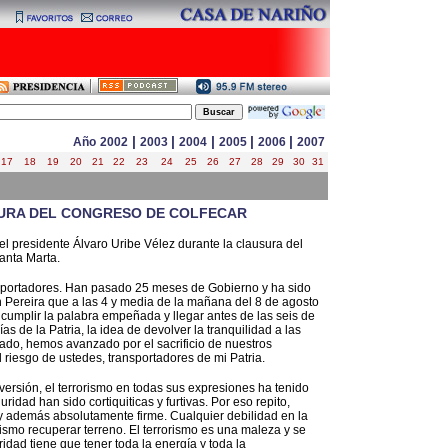
|
|
|
|
|
Año
2002
2003
2004
2005
2006
2007
17
18
19
20
21
22
23
24
25
26
27
28
29
30
31
SURA DEL CONGRESO DE COLFECAR
el presidente Álvaro Uribe Vélez durante la clausura del
anta Marta.
sportadores. Han pasado 25 meses de Gobierno y ha sido
 Pereira que a las 4 y media de la mañana del 8 de agosto
cumplir la palabra empeñada y llegar antes de las seis de
 de la Patria, la idea de devolver la tranquilidad a las
ado, hemos avanzado por el sacrificio de nuestros
 riesgo de ustedes, transportadores de mi Patria.
versión, el terrorismo en todas sus expresiones ha tenido
ridad han sido cortiquiticas y furtivas. Por eso repito,
 y además absolutamente firme. Cualquier debilidad en la
rismo recuperar terreno. El terrorismo es una maleza y se
idad tiene que tener toda la energía y toda la