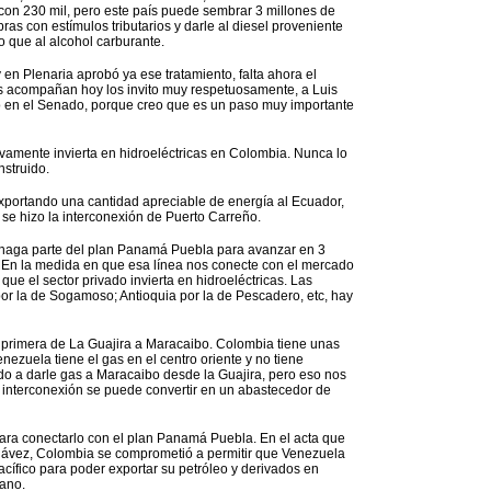
on 230 mil, pero este país puede sembrar 3 millones de
s con estímulos tributarios y darle al diesel proveniente
o que al alcohol carburante.
 Plenaria aprobó ya ese tratamiento, falta ahora el
s acompañan hoy los invito muy respetuosamente, a Luis
o en el Senado, porque creo que es un paso muy importante
ivamente invierta en hidroeléctricas en Colombia. Nunca lo
struido.
xportando una cantidad apreciable de energía al Ecuador,
e hizo la interconexión de Puerto Carreño.
haga parte del plan Panamá Puebla para avanzar en 3
ca. En la medida en que esa línea nos conecte con el mercado
e el sector privado invierta en hidroeléctricas. Las
por la de Sogamoso; Antioquia por la de Pescadero, etc, hay
 primera de La Guajira a Maracaibo. Colombia tiene unas
ezuela tiene el gas en el centro oriente y no tiene
o a darle gas a Maracaibo desde la Guajira, pero eso nos
 interconexión se puede convertir en un abastecedor de
ara conectarlo con el plan Panamá Puebla. En el acta que
hávez, Colombia se comprometió a permitir que Venezuela
acífico para poder exportar su petróleo y derivados en
ano.