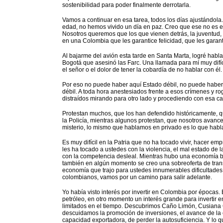
sostenibilidad para poder finalmente derrotarla.
Vamos a continuar en esa tarea, todos los días ajustándol
edad, no hemos vivido un día en paz. Creo que ese no es e
Nosotros queremos que los que vienen detrás, la juventud, l
en una Colombia que les garantice felicidad, que les garant
Al bajarme del avión esta tarde en Santa Marta, logré habla
Bogotá que asesinó las Farc. Una llamada para mí muy difícil
el señor o el dolor de tener la cobardía de no hablar con é
Por eso no puede haber aquí Estado débil, no puede haber 
débil. A toda hora anestesiados frente a esos crímenes y r
distraídos mirando para otro lado y procediendo con esa c
Protestan muchos, que los han defendido históricamente, q
la Policía, mientras algunos protestan, que nosotros avan
misterio, lo mismo que hablamos en privado es lo que habl
Es muy difícil en la Patria que no ha tocado vivir, hacer e
les ha tocado a ustedes con la violencia, el mal estado de l
con la competencia desleal. Mientras hubo una economía 
también en algún momento se creo una sobreoferta de tran
economía que trajo para ustedes innumerables dificultades,
colombianos, vamos por un camino para salir adelante.
Yo había visto interés por invertir en Colombia por épocas.
petróleo, en otro momento un interés grande para invertir e
limitados en el tiempo. Descubrimos Caño Limón, Cusiana
descuidamos la promoción de inversiones, el avance de la 
capacidad exportadora, de perder la autosuficiencia. Y lo 