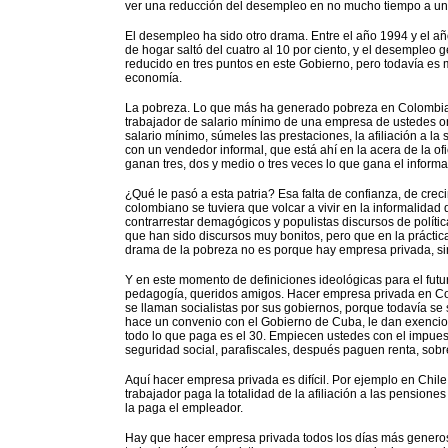
ver una reducción del desempleo en no mucho tiempo a un 
El desempleo ha sido otro drama. Entre el año 1994 y el añ
de hogar saltó del cuatro al 10 por ciento, y el desempleo g
reducido en tres puntos en este Gobierno, pero todavía es 
economía.
La pobreza. Lo que más ha generado pobreza en Colombia e
trabajador de salario mínimo de una empresa de ustedes o
salario mínimo, súmeles las prestaciones, la afiliación a la
con un vendedor informal, que está ahí en la acera de la o
ganan tres, dos y medio o tres veces lo que gana el informa
¿Qué le pasó a esta patria? Esa falta de confianza, de crec
colombiano se tuviera que volcar a vivir en la informalidad d
contrarrestar demagógicos y populistas discursos de polític
que han sido discursos muy bonitos, pero que en la prácti
drama de la pobreza no es porque hay empresa privada, si
Y en este momento de definiciones ideológicas para el futur
pedagogía, queridos amigos. Hacer empresa privada en Co
se llaman socialistas por sus gobiernos, porque todavía s
hace un convenio con el Gobierno de Cuba, le dan exencion
todo lo que paga es el 30. Empiecen ustedes con el impues
seguridad social, parafiscales, después paguen renta, sobre
Aquí hacer empresa privada es difícil. Por ejemplo en Chile,
trabajador paga la totalidad de la afiliación a las pensiones 
la paga el empleador.
Hay que hacer empresa privada todos los días más generosa