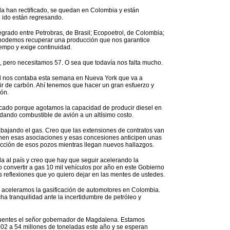
a han rectificado, se quedan en Colombia y están
 ido están regresando.
egrado entre Petrobras, de Brasil; Ecopoetrol, de Colombia;
o podemos recuperar una producción que nos garantice
iempo y exige continuidad.
 pero necesitamos 57. O sea que todavía nos falta mucho.
d nos contaba esta semana en Nueva York que va a
ir de carbón. Ahí tenemos que hacer un gran esfuerzo y
ón.
licado porque agotamos la capacidad de producir diesel en
ando combustible de avión a un altísimo costo.
trabajando el gas. Creo que las extensiones de contratos van
enen esas asociaciones y esas concesiones anticipen unas
ucción de esos pozos mientras llegan nuevos hallazgos.
 al país y creo que hay que seguir acelerando la
 convertir a gas 10 mil vehículos por año en este Gobierno
 reflexiones que yo quiero dejar en las mentes de ustedes.
o aceleramos la gasificación de automotores en Colombia.
a tranquilidad ante la incertidumbre de petróleo y
cuentes el señor gobernador de Magdalena. Estamos
02 a 54 millones de toneladas este año y se esperan