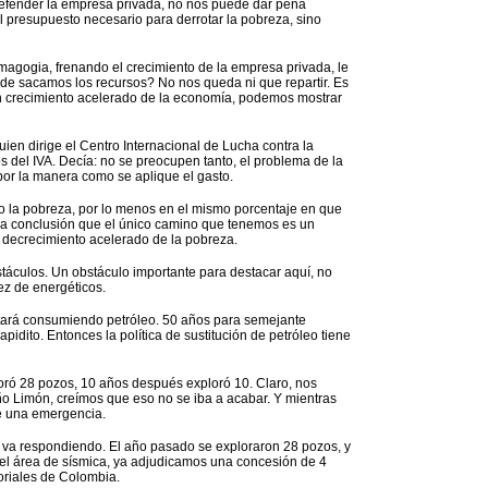
defender la empresa privada, no nos puede dar pena
l presupuesto necesario para derrotar la pobreza, sino
emagogia, frenando el crecimiento de la empresa privada, le
de sacamos los recursos? No nos queda ni que repartir. Es
un crecimiento acelerado de la economía, podemos mostrar
en dirige el Centro Internacional de Lucha contra la
s del IVA. Decía: no se preocupen tanto, el problema de la
 por la manera como se aplique el gasto.
o la pobreza, por lo menos en el mismo porcentaje en que
 la conclusión que el único camino que tenemos es un
 decrecimiento acelerado de la pobreza.
culos. Un obstáculo importante para destacar aquí, no
ez de energéticos.
ará consumiendo petróleo. 50 años para semejante
idito. Entonces la política de sustitución de petróleo tiene
oró 28 pozos, 10 años después exploró 10. Claro, nos
o Limón, creímos que eso no se iba a acabar. Y mientras
e una emergencia.
 va respondiendo. El año pasado se exploraron 28 pozos, y
 el área de sísmica, ya adjudicamos una concesión de 4
toriales de Colombia.