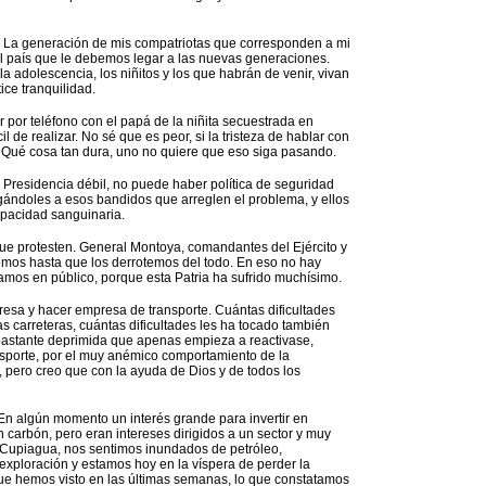
a. La generación de mis compatriotas que corresponden a mi
l país que le debemos legar a las nuevas generaciones.
a adolescencia, los niñitos y los que habrán de venir, vivan
ice tranquilidad.
r por teléfono con el papá de la niñita secuestrada en
 de realizar. No sé que es peor, si la tristeza de hablar con
l. Qué cosa tan dura, uno no quiere que eso siga pasando.
Presidencia débil, no puede haber política de seguridad
ogándoles a esos bandidos que arreglen el problema, y ellos
apacidad sanguinaria.
ue protesten. General Montoya, comandantes del Ejército y
cemos hasta que los derrotemos del todo. En eso no hay
amos en público, porque esta Patria ha sufrido muchísimo.
mpresa y hacer empresa de transporte. Cuántas dificultades
as carreteras, cuántas dificultades les ha tocado también
bastante deprimida que apenas empieza a reactivase,
sporte, por el muy anémico comportamiento de la
 pero creo que con la ayuda de Dios y de todos los
 En algún momento un interés grande para invertir en
n carbón, pero eran intereses dirigidos a un sector y muy
 Cupiagua, nos sentimos inundados de petróleo,
exploración y estamos hoy en la víspera de perder la
que hemos visto en las últimas semanas, lo que constatamos