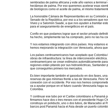
sembradas de palma africana y este año vamos a terminar c
hectáreas de palma. Por eso queremos acelerar esas siembra
de biológicos como el aceite de palma, el mismo tratamient
La honorable Cámara de Representantes en su Comisión y en
Senado de la República, por eso a a los senadores que no
Vives y a Salomón Saade, a que nos ayuden a tramitar est
para el aseguramiento de energéticos en el país.
Confío en que podamos lograr que el sector privado definit
ha hecho, simplemente las ha comprado, pero no las ha con
Y nos estamos integrando con otros países. Hoy estamos e
hemos mejorando la integración con Venezuela, ahora que s
Los países centroamericanos han aceptado que Colombia 
obras de infraestructura: la línea de interconexión eléctri
centroamericano se crean estímulos automáticamente para qu
regiones están pitando por sus hidroeléctricas, Santander 
que conseguirles primero los mercados.
Es bien importante también el gasoducto en dos fases, una
reservas de gas mínimas frente a las de Venezuela. Pero Ven
conexión con el occidente. Por eso nos hemos comprometid
va a ayudar porque en el futuro cuando Venezuela haga su
Colombia.
Y continuar ese tubo por el Caribe colombiano a Panamá p
firmamos hace dos o tres meses con el presidente Hugo C
construya un poliducto, uno o dos tubos, de Maracaibo al P
barcos post Panamá hacia el Asia desde un puerto colombi