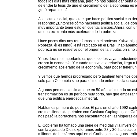
todos los días más cristiana, pero no nos puede dar pena 
defender la tesis de que el crecimiento de la economía es e
¿qué repartimos?
Al discurso social, que cree que hace política social con d
respondo: ¿Entonces cómo hacemos política social, de dón
muy importante tener esto en cuenta, amigos. Ahora, con 
un decrecimiento más acelerado de la pobreza.
Hace pocos días nos reuníamos con el profesor Kakwani, qui
Pobreza, él es hindú, está radicado en el Brasil, hablábamo
pobreza no se resuelve por el origen de la tributación sino
Y nos decía: lo importante es que ustedes vayan reduciend
crezca la economía. Y cuando uno ve esa relación, llega a
crecimiento acelerado de la economía, para poder tener un
Y vemos que hemos progresado pero también tenemos obstá
sólo para Colombia sino para el mundo entero, es la escas
Algunas personas estiman que en 50 años el mundo no est
transformación es un período muy corto, hay que empezar rap
que una política energética integral.
Hablemos primero de petróleo. El país en el año 1992 expl
creímos llenos de petróleo con Cusiana Cupiagua, con Cañ
nos pasó la borrachera nos encontramos en las vísperas d
El Gobierno ha tomado una serie de medidas y la inversión
con la ayuda de Dios exploramos entre 28 y 30, ha crecido
millones de hectáreas aquí en el Caribe, en las aguas terri