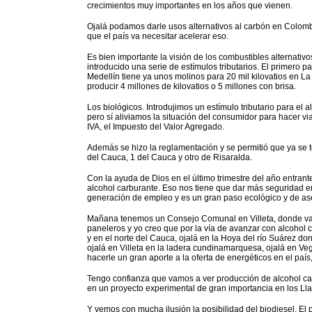
crecimientos muy importantes en los años que vienen.
Ojalá podamos darle usos alternativos al carbón en Colombi
que el país va necesitar acelerar eso.
Es bien importante la visión de los combustibles alternati
introducido una serie de estímulos tributarios. El primero 
Medellín tiene ya unos molinos para 20 mil kilovatios en La
producir 4 millones de kilovatios o 5 millones con brisa.
Los biológicos. Introdujimos un estímulo tributario para el
pero sí aliviamos la situación del consumidor para hacer via
IVA, el Impuesto del Valor Agregado.
Además se hizo la reglamentación y se permitió que ya se 
del Cauca, 1 del Cauca y otro de Risaralda.
Con la ayuda de Dios en el último trimestre del año entrant
alcohol carburante. Eso nos tiene que dar más seguridad e
generación de empleo y es un gran paso ecológico y de as
Mañana tenemos un Consejo Comunal en Villeta, donde vamo
paneleros y yo creo que por la vía de avanzar con alcohol c
y en el norte del Cauca, ojalá en la Hoya del río Suárez d
ojalá en Villeta en la ladera cundinamarquesa, ojalá en Ve
hacerle un gran aporte a la oferta de energéticos en el paí
Tengo confianza que vamos a ver producción de alcohol car
en un proyecto experimental de gran importancia en los Lla
Y vemos con mucha ilusión la posibilidad del biodiesel. El