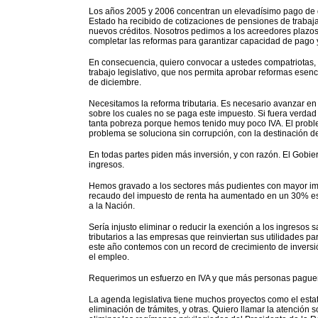
Los años 2005 y 2006 concentran un elevadísimo pago de d
Estado ha recibido de cotizaciones de pensiones de traba
nuevos créditos. Nosotros pedimos a los acreedores plazos
completar las reformas para garantizar capacidad de pago
En consecuencia, quiero convocar a ustedes compatriotas, 
trabajo legislativo, que nos permita aprobar reformas esenci
de diciembre.
Necesitamos la reforma tributaria. Es necesario avanzar en
sobre los cuales no se paga este impuesto. Si fuera verdad 
tanta pobreza porque hemos tenido muy poco IVA. El probl
problema se soluciona sin corrupción, con la destinación de 
En todas partes piden más inversión, y con razón. El Gobierno
ingresos.
Hemos gravado a los sectores más pudientes con mayor imp
recaudo del impuesto de renta ha aumentado en un 30% est
a la Nación.
Sería injusto eliminar o reducir la exención a los ingresos
tributarios a las empresas que reinviertan sus utilidades 
este año contemos con un record de crecimiento de inversi
el empleo.
Requerimos un esfuerzo en IVA y que más personas paguen
La agenda legislativa tiene muchos proyectos como el estatu
eliminación de trámites, y otras. Quiero llamar la atención