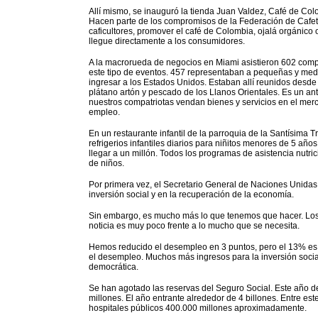
Allí mismo, se inauguró la tienda Juan Valdez, Café de Col
Hacen parte de los compromisos de la Federación de Cafete
caficultores, promover el café de Colombia, ojalá orgánic
llegue directamente a los consumidores.
A la macrorueda de negocios en Miami asistieron 602 comp
este tipo de eventos. 457 representaban a pequeñas y med
ingresar a los Estados Unidos. Estaban allí reunidos desd
plátano artón y pescado de los Llanos Orientales. Es un an
nuestros compatriotas vendan bienes y servicios en el me
empleo.
En un restaurante infantil de la parroquia de la Santísima T
refrigerios infantiles diarios para niñitos menores de 5 a
llegar a un millón. Todos los programas de asistencia nutric
de niños.
Por primera vez, el Secretario General de Naciones Unidas
inversión social y en la recuperación de la economía.
Sin embargo, es mucho más lo que tenemos que hacer. Los
noticia es muy poco frente a lo mucho que se necesita.
Hemos reducido el desempleo en 3 puntos, pero el 13% es
el desempleo. Muchos más ingresos para la inversión social
democrática.
Se han agotado las reservas del Seguro Social. Este año de
millones. El año entrante alrededor de 4 billones. Entre es
hospitales públicos 400.000 millones aproximadamente.