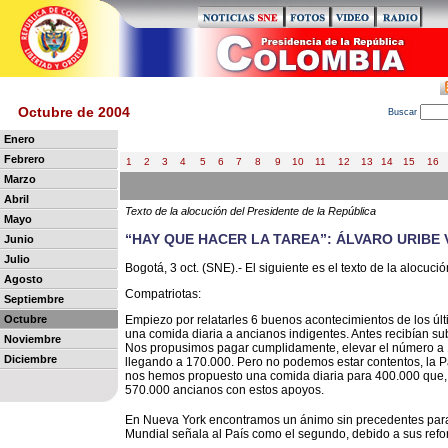
Octubre de 2004
B
uscar
Enero
Febrero
1
2
3
4
5
6
7
8
9
10
11
12
13
14
15
16
Marzo
Abril
Texto de la alocución del Presidente de la República
Mayo
“HAY QUE HACER LA TAREA”: ÁLVARO URIBE 
Junio
Julio
Bogotá, 3 oct. (SNE).- El siguiente es el texto de la alocuci
Agosto
Compatriotas:
Septiembre
Octubre
Empiezo por relatarles 6 buenos acontecimientos de los últ
una comida diaria a ancianos indigentes. Antes recibían su
Noviembre
Nos propusimos pagar cumplidamente, elevar el número a
Diciembre
llegando a 170.000. Pero no podemos estar contentos, la P
nos hemos propuesto una comida diaria para 400.000 que, 
570.000 ancianos con estos apoyos.
En Nueva York encontramos un ánimo sin precedentes para
Mundial señala al País como el segundo, debido a sus refo