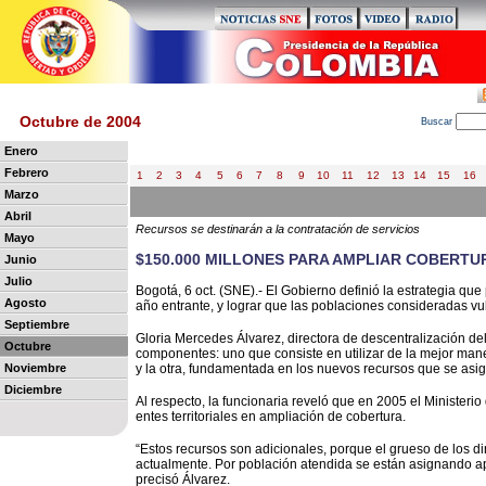
Octubre de 2004
B
uscar
Enero
Febrero
1
2
3
4
5
6
7
8
9
10
11
12
13
14
15
16
Marzo
Abril
Recursos se destinarán a la contratación de servicios
Mayo
$150.000 MILLONES PARA AMPLIAR COBERTUR
Junio
Julio
Bogotá, 6 oct. (SNE).- El Gobierno definió la estrategia que
Agosto
año entrante, y lograr que las poblaciones consideradas v
Septiembre
Gloria Mercedes Álvarez, directora de descentralización de
Octubre
componentes: uno que consiste en utilizar de la mejor maner
Noviembre
y la otra, fundamentada en los nuevos recursos que se asig
Diciembre
Al respecto, la funcionaria reveló que en 2005 el Ministeri
entes territoriales en ampliación de cobertura.
“Estos recursos son adicionales, porque el grueso de los di
actualmente. Por población atendida se están asignando a
precisó Álvarez.