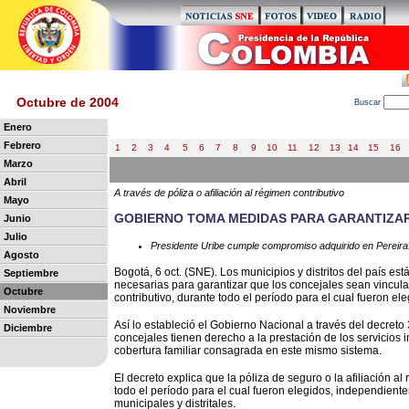
Octubre de 2004
B
uscar
Enero
Febrero
1
2
3
4
5
6
7
8
9
10
11
12
13
14
15
16
Marzo
Abril
A través de póliza o afiliación al régimen contributivo
Mayo
GOBIERNO TOMA MEDIDAS PARA GARANTIZA
Junio
Julio
Presidente Uribe cumple compromiso adquirido en Pereira
Agosto
Bogotá, 6 oct. (SNE). Los municipios y distritos del país es
Septiembre
necesarias para garantizar que los concejales sean vincula
Octubre
contributivo, durante todo el período para el cual fueron ele
Noviembre
Así lo estableció el Gobierno Nacional a través del decre
Diciembre
concejales tienen derecho a la prestación de los servicios i
cobertura familiar consagrada en este mismo sistema.
El decreto explica que la póliza de seguro o la afiliación al
todo el período para el cual fueron elegidos, independient
municipales y distritales.