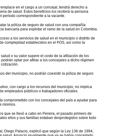
 remplace en el cargo a un concejal, tendrá derecho a
eria de salud. Estos beneficios los recibirá la persona
 período correspondiente a la vacante.
ratar la póliza de seguro de salud con una compañía
ia bancaria para explotar el ramo de la salud en Colombia.
ceso a los servicios de salud en el municipio o distrito de
s de complejidad establecidos en el POS, así como la
salud o su valor supere el costo de la afiliación de los
s podrán optar por afiliar a los concejales a dicho régimen
 cotización.
sos del municipio, no podrán coexistir la póliza de seguro
butivo, con cargo a los recursos del municipio, no implica
de empleados públicos o trabajadores oficiales.
ía comprometido con los concejales del país a ayudar para
os mismos.
s que se llevó a cabo en Pereira, el pasado primero de
ales ellos y sus familias estaban desprotegidos sobre todo
ial, Diego Palacio, explicó que según la Ley 136 de 1994,
 de salud. Anunció igualmente que ya se había concertado