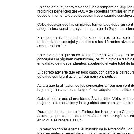
En caso de que, por faltas absolutas o temporales, alguien
recibir los beneficios del POS y de cobertura familiar en mat
desde el momento de su posesión hasta cuando concluya el
Cabe destacar que las entidades territoriales deberán cont
aseguradora constituida y autorizada por la Superintendenc
En la contratación de dicha póliza deberá establecerse el ac
residencia del concejal y el acceso a los diferentes nivele
cobertura familiar.
En el evento en que no exista oferta de póliza de seguro de 
concejales al régimen contributivo, los municipios y distrito
en calidad de independientes, aportando el valor total de la
El decreto advierte que en todo caso, con cargo a los recur
de salud con la afiliación al régimen contributivo.
Aclara que la afiliación de los concejales al régimen contri
bajo ninguna circunstancia que éstos adquieran la calidad 
Cabe recordar que el presidente Álvaro Uribe Vélez se hab
mejorar la capacitación y la seguridad social en salud de l
Durante el encuentro de la Federación Nacional de Concejo
octubre, el presidente Uribe recibió denuncias según las cu
en lo que se refiere a salud.
En relación con este tema, el ministro de la Protección Soc
los concejales sí tienen derecho a acceder a los servicios