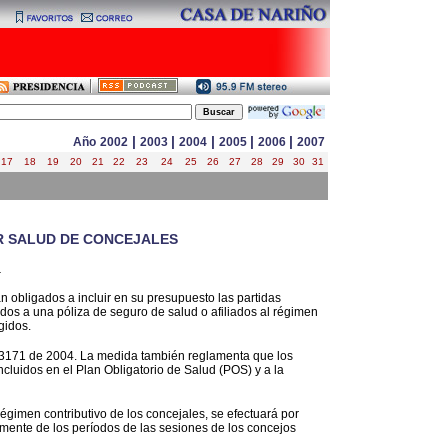
|
|
|
|
|
Año
2002
2003
2004
2005
2006
2007
17
18
19
20
21
22
23
24
25
26
27
28
29
30
31
R SALUD DE CONCEJALES
.
tán obligados a incluir en su presupuesto las partidas
dos a una póliza de seguro de salud o afiliados al régimen
gidos.
to 3171 de 2004. La medida también reglamenta que los
ncluidos en el Plan Obligatorio de Salud (POS) y a la
 régimen contributivo de los concejales, se efectuará por
emente de los períodos de las sesiones de los concejos