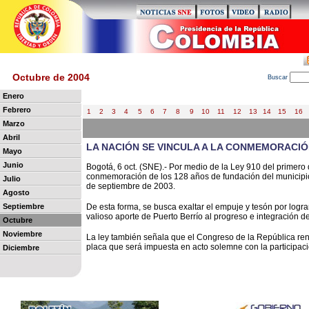
Octubre de 2004
B
uscar
Enero
Febrero
1
2
3
4
5
6
7
8
9
10
11
12
13
14
15
16
Marzo
Abril
LA NACIÓN SE VINCULA A LA CONMEMORACIÓ
Mayo
Junio
Bogotá, 6 oct. (SNE).- Por medio de la Ley 910 del primero 
conmemoración de los 128 años de fundación del municipio 
Julio
de septiembre de 2003.
Agosto
Septiembre
De esta forma, se busca exaltar el empuje y tesón por logra
valioso aporte de Puerto Berrío al progreso e integración 
Octubre
Noviembre
La ley también señala que el Congreso de la República ren
placa que será impuesta en acto solemne con la participaci
Diciembre