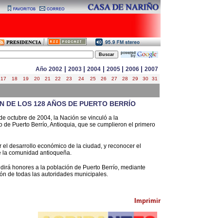
|
|
|
|
|
Año
2002
2003
2004
2005
2006
2007
17
18
19
20
21
22
23
24
25
26
27
28
29
30
31
N DE LOS 128 AÑOS DE PUERTO BERRÍO
de octubre de 2004, la Nación se vinculó a la
de Puerto Berrío, Antioquia, que se cumplieron el primero
r el desarrollo económico de la ciudad, y reconocer el
de la comunidad antioqueña.
dirá honores a la población de Puerto Berrío, mediante
ón de todas las autoridades municipales.
Imprimir