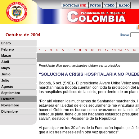
Octubre de 2004
B
uscar
Enero
Febrero
1
2
3
4
5
6
7
8
9
10
11
12
13
14
15
16
Marzo
Abril
Presidente dice que marchantes deben ser protegidos
Mayo
“SOLUCIÓN A CRISIS HOSPITALARIA NO PUED
Junio
Julio
Bogotá, 6 oct. (SNE).- El presidente Álvaro Uribe Vélez as
Agosto
marchan hacia Bogotá cuentan con toda la protección del E
los hospitales públicos de la crisis, pero dentro de un plan 
Septiembre
Octubre
“Por ahí vienen los muchachos de Santander marchando. Ha
Noviembre
estuviera en la edad de ellos seguramente me vincularía a
hacer el Gobierno es buscar como avanzamos en la solución
Diciembre
entregue plata, tiene que ser hagamos esfuerzos presupue
salvar”, destacó el Presidente de la República.
Al participar en los 30 años de la Fundación Inpahu, el J
que a los tres meses estén otra vez quebrados”.