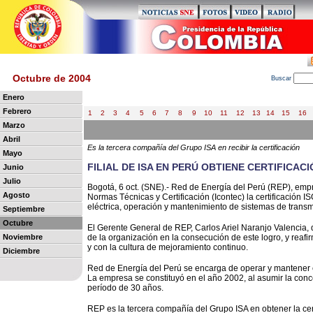
Octubre de 2004
B
uscar
Enero
Febrero
1
2
3
4
5
6
7
8
9
10
11
12
13
14
15
16
Marzo
Abril
Es la tercera compañía del Grupo ISA en recibir la certificación
Mayo
FILIAL DE ISA EN PERÚ OBTIENE CERTIFICACI
Junio
Julio
Bogotá, 6 oct. (SNE).- Red de Energía del Perú (REP), empre
Agosto
Normas Técnicas y Certificación (Icontec) la certificación 
eléctrica, operación y mantenimiento de sistemas de transm
Septiembre
Octubre
El Gerente General de REP, Carlos Ariel Naranjo Valencia, 
Noviembre
de la organización en la consecución de este logro, y rea
y con la cultura de mejoramiento continuo.
Diciembre
Red de Energía del Perú se encarga de operar y mantener e
La empresa se constituyó en el año 2002, al asumir la conc
período de 30 años.
REP es la tercera compañía del Grupo ISA en obtener la cer