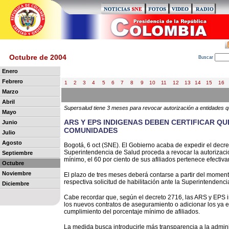
Octubre de 2004
B
uscar
Enero
Febrero
1
2
3
4
5
6
7
8
9
10
11
12
13
14
15
16
Marzo
Abril
Supersalud tiene 3 meses para revocar autorización a entidades q
Mayo
ARS Y EPS INDIGENAS DEBEN CERTIFICAR QU
Junio
COMUNIDADES
Julio
Agosto
Bogotá, 6 oct (SNE). El Gobierno acaba de expedir el decre
Superintendencia de Salud proceda a revocar la autorizac
Septiembre
mínimo, el 60 por ciento de sus afiliados pertenece efecti
Octubre
Noviembre
El plazo de tres meses deberá contarse a partir del momen
respectiva solicitud de habilitación ante la Superintendenc
Diciembre
Cabe recordar que, según el decreto 2716, las ARS y EPS in
los nuevos contratos de aseguramiento o adicionar los ya ex
cumplimiento del porcentaje mínimo de afiliados.
La medida busca introducirle más transparencia a la admini