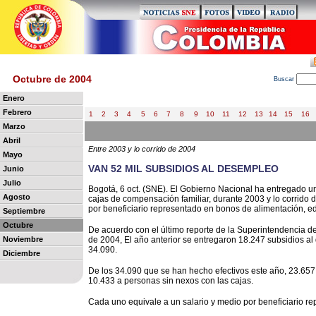
Octubre de 2004
B
uscar
Enero
Febrero
1
2
3
4
5
6
7
8
9
10
11
12
13
14
15
16
Marzo
Abril
Entre 2003 y lo corrido de 2004
Mayo
VAN 52 MIL SUBSIDIOS AL DESEMPLEO
Junio
Julio
Bogotá, 6 oct. (SNE). El Gobierno Nacional ha entregado un
Agosto
cajas de compensación familiar, durante 2003 y lo corrido 
por beneficiario representado en bonos de alimentación, e
Septiembre
Octubre
De acuerdo con el último reporte de la Superintendencia de
Noviembre
de 2004, El año anterior se entregaron 18.247 subsidios al
34.090.
Diciembre
De los 34.090 que se han hecho efectivos este año, 23.65
10.433 a personas sin nexos con las cajas.
Cada uno equivale a un salario y medio por beneficiario r