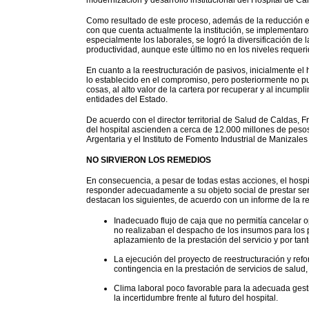
modernización y desarrollo institucional del Hospital de Ca
Como resultado de este proceso, además de la reducción en
con que cuenta actualmente la institución, se implementaro
especialmente los laborales, se logró la diversificación de 
productividad, aunque este último no en los niveles requeri
En cuanto a la reestructuración de pasivos, inicialmente e
lo establecido en el compromiso, pero posteriormente no p
cosas, al alto valor de la cartera por recuperar y al incum
entidades del Estado.
De acuerdo con el director territorial de Salud de Caldas,
del hospital ascienden a cerca de 12.000 millones de peso
Argentaria y el Instituto de Fomento Industrial de Manizales 
NO SIRVIERON LOS REMEDIOS
En
consecuencia, a pesar de todas estas acciones, el hosp
responder adecuadamente a su objeto social de prestar serv
destacan los siguientes, de acuerdo con un informe de la rev
Inadecuado flujo de caja que no permitía cancelar 
no realizaban el despacho de los insumos para los p
aplazamiento de la prestación del servicio y por tan
La ejecución del proyecto de reestructuración y refo
contingencia en la prestación de servicios de salu
Clima laboral poco favorable para la adecuada gesti
la incertidumbre frente al futuro del hospital.