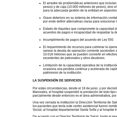
El arrastre de problemáticas anteriores que incluían
pesos) y de caja (10.000 millones de pesos), sino 
para la adecuada gestión de la entidad en aspectos 
Grave deterioro en su sistema de información contabl
por ende definir alternativas claras para solucionar la
Estado de iliquidez que compromete la capacidad de
acuerdos de pagos e incapacidad de respaldar la de
Incumplimiento de pagos del acuerdo de Ley 550.
El requerimiento de recursos para culminar la opera
sanear la deuda de operación corriente ascienden a
10.018 millones que se pueden convertir en efectivo 
excedentes de patronales y otros deudores.
Limitación de la capacidad operativa de la instituci
ocasiona una perdida continua y acelerada de capita
patrimonio de la institución.
LA SUSPENSIÓN DE SERVICIOS
Por estas circunstancias, desde el 18 de junio, y por decisi
Manizales, el hospital suspendió la prestación de todo tipo
parcialmente desde entonces es el área administrativa, por 
Una vez cerrada la institución la Dirección Territorial de S
los pacientes que tenía este centro asistencial fueron remiti
Social, al hospital departamental Santa Sofía y al hospital In
De acuerdo con el Director Territorial de Salud, hasta el