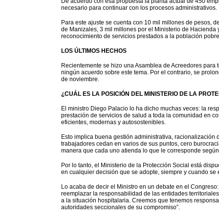
De acuerdo con esa propuesta la planta actual de 450 emple
necesario para continuar con los procesos administrativos.
Para este ajuste se cuenta con 10 mil millones de pesos, de
de Manizales, 3 mil millones por el Ministerio de Hacienda
reconocimiento de servicios prestados a la población pobre
LOS ÚLTIMOS HECHOS
Recientemente se hizo una Asamblea de Acreedores para to
ningún acuerdo sobre este tema. Por el contrario, se prolo
de noviembre.
¿CUÁL ES LA POSICIÓN DEL MINISTERIO DE LA PROT
El ministro Diego Palacio lo ha dicho muchas veces: la res
prestación de servicios de salud a toda la comunidad en co
eficientes, modernas y autosostenibles.
Esto implica buena gestión administrativa, racionalización
trabajadores cedan en varios de sus puntos, cero burocracia
manera que cada uno atienda lo que le corresponde según s
Por lo tanto, el Ministerio de la Protección Social está dis
en cualquier decisión que se adopte, siempre y cuando se 
Lo acaba de decir el Ministro en un debate en el Congreso:
reemplazar la responsabilidad de las entidades territoriale
a la situación hospitalaria. Creemos que tenemos responsab
autoridades seccionales de su compromiso”.