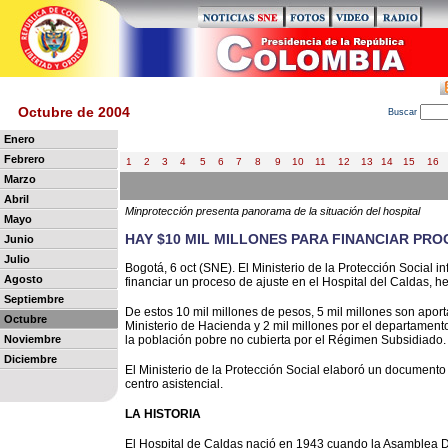
Octubre de 2004
B
uscar
Enero
Febrero
1
2
3
4
5
6
7
8
9
10
11
12
13
14
15
16
Marzo
Abril
Minprotección presenta panorama de la situación del hospital
Mayo
HAY $10 MIL MILLONES PARA FINANCIAR PRO
Junio
Julio
Bogotá, 6 oct (SNE). El Ministerio de la Protección Social 
Agosto
financiar un proceso de ajuste en el Hospital del Caldas, he
Septiembre
De estos 10 mil millones de pesos, 5 mil millones son aport
Octubre
Ministerio de Hacienda y 2 mil millones por el departamen
Noviembre
la población pobre no cubierta por el Régimen Subsidiado.
Diciembre
El Ministerio de la Protección Social elaboró un document
centro asistencial.
LA HISTORIA
El Hospital de Caldas nació en 1943 cuando la Asamblea D