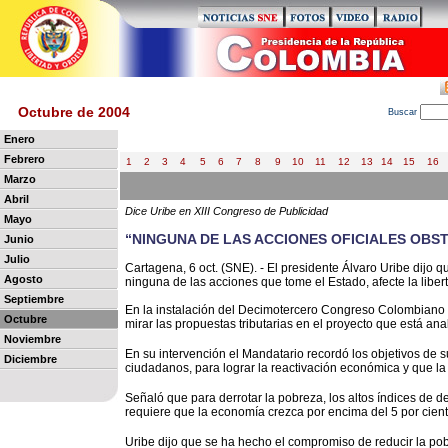
Octubre de 2004
B
uscar
Enero
Febrero
1
2
3
4
5
6
7
8
9
10
11
12
13
14
15
16
Marzo
Abril
Dice Uribe en XIII Congreso de Publicidad
Mayo
“NINGUNA DE LAS ACCIONES OFICIALES OBS
Junio
Julio
Cartagena, 6 oct. (SNE). - El presidente Álvaro Uribe dijo 
Agosto
ninguna de las acciones que tome el Estado, afecte la libe
Septiembre
En la instalación del Decimotercero Congreso Colombiano d
Octubre
mirar las propuestas tributarias en el proyecto que está an
Noviembre
En su intervención el Mandatario recordó los objetivos de 
Diciembre
ciudadanos, para lograr la reactivación económica y que la
Señaló que para derrotar la pobreza, los altos índices de d
requiere que la economía crezca por encima del 5 por cie
Uribe dijo que se ha hecho el compromiso de reducir la po