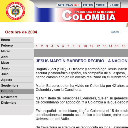
Octubre de 2004
B
uscar
Enero
Febrero
1
2
3
4
5
6
7
8
9
10
11
12
13
14
15
16
Marzo
Abril
JESUS MARTÍN BARBERO RECIBIÓ LA NACIO
Mayo
Junio
Bogotá 7, oct (SNE).- El filósofo y antropólogo Jesús Martín
escritor y catedrático español, en compañía de su esposa, E
Julio
hecho colombiano en un evento realizado en el Ministerio 
Agosto
Septiembre
Martín Barbero, quien ha vivido en Colombia por 42 años, 
Colombia y con la Cancillería.
Octubre
Noviembre
“El Ministerio de Relaciones Exteriores, que en su genero
de colombiano por adopción. Y a Colombia a la que debo h
Diciembre
Este español - colombiano, llegó a Colombia el 15 de octu
contribuciones al mundo académico colombiano, entre ella
Universidad del Valle.
Su trayectoria académica es reconocida en toda Latinoaméri