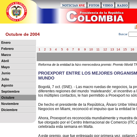
Octubre de 2004
B
uscar
Enero
Febrero
1
2
3
4
5
6
7
8
9
10
11
12
13
14
15
16
Marzo
Abril
Reforma de la entidad la hizo merecedora premio: Premio World
Mayo
PROEXPORT ENTRE LOS MEJORES ORGANISM
Junio
MUNDO
Julio
Agosto
Bogotá, 7 oct. (SNE). - Las macro ruedas de negocios, la 
diferentes regiones del mundo ‘maleteando’, el incentivo a
Septiembre
los múltiples contactos, le han permitido a Proexport no só
Octubre
Noviembre
De hecho el presidente de la República, Álvaro Uribe Véle
Negocios en Miami, reconoció el impulso que la entidad le 
Diciembre
Ahora, Proexport es reconocida mundialmente y muestra de e
fue otorgado por el Centro Internacional de Comercio (ITC 
celebrada esta semana en Malta.
A este premio, que fue entregado por primera vez, optaro