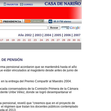
|
|
|
|
|
Año
2002
2003
2004
2005
2006
2007
17
18
19
20
21
22
23
24
25
26
27
28
29
30
31
 DE PENSIÓN
eforma pensional acordaron que se mantendrá hasta el año
ue están vinculados al magisterio desde antes de junio de
z en la entrega del Premio Compartir al Maestro 2004.
bancada conservadora de la Comisión Primera de la Cámara
idente Uribe Vélez, donde se logró desempantanar el
ma pensional, reveló que “creemos que en el proyecto de
 el régimen que traían los docentes públicos contemplado
sta el 2013.