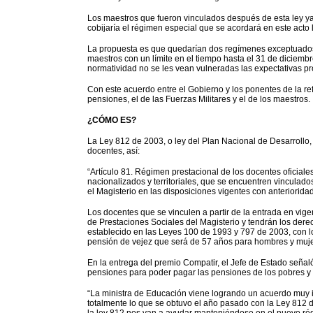
Los maestros que fueron vinculados después de esta ley ya
cobijaría el régimen especial que se acordará en este acto l
La propuesta es que quedarían dos regímenes exceptuados, e
maestros con un límite en el tiempo hasta el 31 de diciem
normatividad no se les vean vulneradas las expectativas pr
Con este acuerdo entre el Gobierno y los ponentes de la 
pensiones, el de las Fuerzas Militares y el de los maestros.
¿CÓMO ES?
La Ley 812 de 2003, o ley del Plan Nacional de Desarrollo, 
docentes, así:
“Artículo 81. Régimen prestacional de los docentes oficiale
nacionalizados y territoriales, que se encuentren vinculados 
el Magisterio en las disposiciones vigentes con anterioridad
Los docentes que se vinculen a partir de la entrada en vige
de Prestaciones Sociales del Magisterio y tendrán los der
establecido en las Leyes 100 de 1993 y 797 de 2003, con lo
pensión de vejez que será de 57 años para hombres y muje
En la entrega del premio Compatir, el Jefe de Estado seña
pensiones para poder pagar las pensiones de los pobres y a
“La ministra de Educación viene logrando un acuerdo muy 
totalmente lo que se obtuvo el año pasado con la Ley 812 