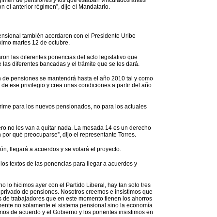
gimen de pensiones y los que estaban vinculados antes
n el anterior régimen”, dijo el Mandatario.
nsional también acordaron con el Presidente Uribe
óximo martes 12 de octubre.
on las diferentes ponencias del acto legislativo que
e las diferentes bancadas y el trámite que se les dará.
n de pensiones se mantendrá hasta el año 2010 tal y como
de ese privilegio y crea unas condiciones a partir del año
rime para los nuevos pensionados, no para los actuales
pero no les van a quitar nada. La mesada 14 es un derecho
n por qué preocuparse”, dijo el representante Torres.
ón, llegará a acuerdos y se votará el proyecto.
los textos de las ponencias para llegar a acuerdos y
 lo hicimos ayer con el Partido Liberal, hay tan solo tres
 privado de pensiones. Nosotros creemos e insistimos que
s de trabajadores que en este momento tienen los ahorros
mente no solamente el sistema pensional sino la economía
mos de acuerdo y el Gobierno y los ponentes insistimos en