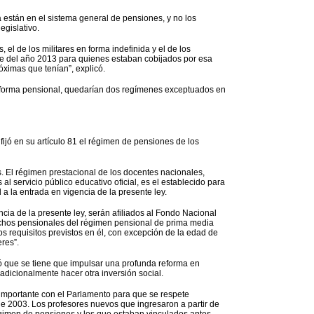
 están en el sistema general de pensiones, y no los
egislativo.
l de los militares en forma indefinida y el de los
bre del año 2013 para quienes estaban cobijados por esa
óximas que tenían”, explicó.
reforma pensional, quedarían dos regímenes exceptuados en
fijó en su artículo 81 el régimen de pensiones de los
s. El régimen prestacional de los docentes nacionales,
al servicio público educativo oficial, es el establecido para
 a la entrada en vigencia de la presente ley.
ncia de la presente ley, serán afiliados al Fondo Nacional
echos pensionales del régimen pensional de prima media
s requisitos previstos en él, con excepción de la edad de
res”.
ló que se tiene que impulsar una profunda reforma en
dicionalmente hacer otra inversión social.
importante con el Parlamento para que se respete
de 2003. Los profesores nuevos que ingresaron a partir de