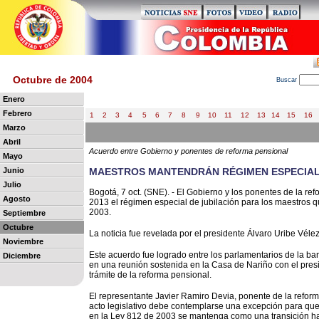
Octubre de 2004
B
uscar
Enero
Febrero
1
2
3
4
5
6
7
8
9
10
11
12
13
14
15
16
Marzo
Abril
Acuerdo entre Gobierno y ponentes de reforma pensional
Mayo
Junio
MAESTROS MANTENDRÁN RÉGIMEN ESPECIAL
Julio
Bogotá, 7 oct. (SNE). - El Gobierno y los ponentes de la r
Agosto
2013 el régimen especial de jubilación para los maestros q
2003.
Septiembre
Octubre
La noticia fue revelada por el presidente Álvaro Uribe Véle
Noviembre
Este acuerdo fue logrado entre los parlamentarios de la 
Diciembre
en una reunión sostenida en la Casa de Nariño con el pres
trámite de la reforma pensional.
El representante Javier Ramiro Devia, ponente de la refor
acto legislativo debe contemplarse una excepción para que
en la Ley 812 de 2003 se mantenga como una transición ha