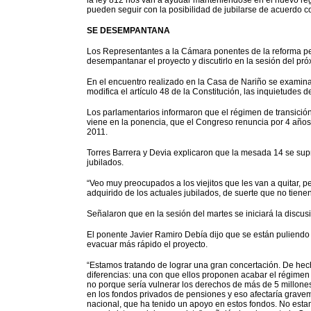
la ley 812 nos van a ayudar manteniéndose en el nuevo ré
pueden seguir con la posibilidad de jubilarse de acuerdo co
SE DESEMPANTANA
Los Representantes a la Cámara ponentes de la reforma pe
desempantanar el proyecto y discutirlo en la sesión del pr
En el encuentro realizado en la Casa de Nariño se examinar
modifica el artículo 48 de la Constitución, las inquietudes d
Los parlamentarios informaron que el régimen de transició
viene en la ponencia, que el Congreso renuncia por 4 años 
2011.
Torres Barrera y Devia explicaron que la mesada 14 se sup
jubilados.
“Veo muy preocupados a los viejitos que les van a quitar, 
adquirido de los actuales jubilados, de suerte que no tiene
Señalaron que en la sesión del martes se iniciará la discusi
El ponente Javier Ramiro Debía dijo que se están puliendo 
evacuar más rápido el proyecto.
“Estamos tratando de lograr una gran concertación. De hecho
diferencias: una con que ellos proponen acabar el régimen
no porque sería vulnerar los derechos de más de 5 millone
en los fondos privados de pensiones y eso afectaría grave
nacional, que ha tenido un apoyo en estos fondos. No esta