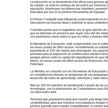
La educación es la herramienta más eficaz para generar igu
de calidad, se evita la condena de ser pobre por herencia 
educación, disminuyen las diferencias salariales, aumenta 
Educativa por eso es la primera Herramienta de Equidad.
El Premio Compartir está influyendo poderosamente en el m
educadores las buenas ideas y estimula la sana competenc
Colombia quiere que el magisterio sea un gran ejército de 
que se interesen en procesos que vayan más allá del simple
con parámetros claros sobre lo que los niños y jóvenes debe
El Ministerio de Educación, está comprometido con el estím
las áreas rurales de difícil acceso, recientemente se estab
equivalente al 15% del salario que devenguen; las capacit
prioridad para la asignación de créditos para estudios for
pasajes aéreos entre la capital del departamento en que lab
dinero, en zonas rurales de difícil acceso de Amazonas, A
Putumayo.
La Ministra, en conjunto con las Secretarias de Educación 
en competencias básicas; en programas de uso pedagógico
desarrollo de redes de aprendizaje, televisión y radio educa
Más de 100 mil maestros se beneficiarán a través de las a
tecnologías, con la participación de Computadores para Ed
con Microsoft e Intel.
Tenemos que prepararnos para que nuestro país tenga más é
competitividad, para que nuestros conciudadanos tengan m
primera garantía para nuestra competitividad, el camino para