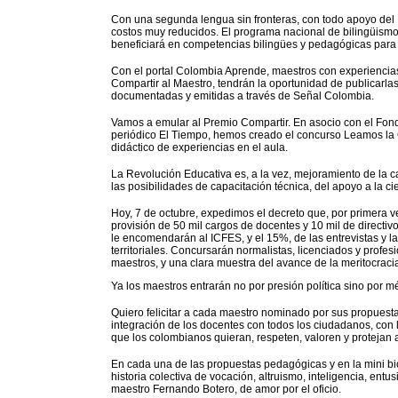
Con una segunda lengua sin fronteras, con todo apoyo de
costos muy reducidos. El programa nacional de bilingüismo p
beneficiará en competencias bilingües y pedagógicas para
Con el portal Colombia Aprende, maestros con experiencia
Compartir al Maestro, tendrán la oportunidad de publicarl
documentadas y emitidas a través de Señal Colombia.
Vamos a emular al Premio Compartir. En asocio con el Fon
periódico El Tiempo, hemos creado el concurso Leamos la 
didáctico de experiencias en el aula.
La Revolución Educativa es, a la vez, mejoramiento de la ca
las posibilidades de capacitación técnica, del apoyo a la ci
Hoy, 7 de octubre, expedimos el decreto que, por primera v
provisión de 50 mil cargos de docentes y 10 mil de directi
le encomendarán al ICFES, y el 15%, de las entrevistas y 
territoriales. Concursarán normalistas, licenciados y profes
maestros, y una clara muestra del avance de la meritocraci
Ya los maestros entrarán no por presión política sino por mé
Quiero felicitar a cada maestro nominado por sus propues
integración de los docentes con todos los ciudadanos, con l
que los colombianos quieran, respeten, valoren y protejan 
En cada una de las propuestas pedagógicas y en la mini bi
historia colectiva de vocación, altruismo, inteligencia, entu
maestro Fernando Botero, de amor por el oficio.