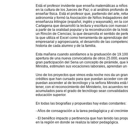
Está el profesor invidente que enseña matemáticas a niños 
en la cultura de los Jueces de Paz; o al análisis profundo de
enseñar física. Está el profesor que, partiendo del arte, ref
astronomía y formó la Asociación de Niños Indagadores del
enseñanza trilingüe (español, inglés y wayunaiki), en la c
Cartagena que desarrolló la lectura y escritura con nuevas
a partir de la oralidad popular y la reconstrucción de la his
un Rincón de Ciencias; la que desarrolla el sentido de pert
la que utiliza el Excel como herramienta de aprendizaje del
empresarial y agropecuaria, el desarrollo de las competenci
historia de cada alumno y de la familia.
Esta mañana cuando asistíamos a la graduación de 19.100 
apertura de una nueva convocatoria de otros 25.000, exa
gran participación del Sena un concepto de pirámide, que l
Ministra, estimulen sus vocaciones laborales, aprendan un o
Uno de los proyectos que vimos esta noche nos da un gran
créditos que han cursado para que puedan acceder con otr
puedan ascender al de tecnólogo y la señora Ministra está
tener, con el reconocimiento del Ministerio, los acuerdos r
acumulados para el grado de tecnólogo sean convalidados a 
educación superior.
En todas las biografías y propuestas hay estas constantes:
- Años de consagración a la tarea pedagógica y al crecimie
- El benéfico impacto y pertinencia que han tenido las pro
en la región en donde se realiza la labor pedagógica.