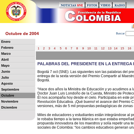
Octubre de 2004
B
uscar
Enero
Febrero
1
2
3
4
5
6
7
8
9
10
11
12
13
14
15
16
Marzo
Abril
PALABRAS DEL PRESIDENTE EN LA ENTREGA 
Mayo
Junio
Bogotá 7 oct (SNE). Las siguientes son las palabras del pr
entrega de la sexta versión del Premio Compartir al Maestr
Julio
Bogotá.
Agosto
“Hace dos años la Ministra de Educación y yo acudimos a l
Septiembre
Doctor Juan Luis Londoño de la Cuesta, Ministro de Protecc
Octubre
Él nos acompaña hoy desde el cielo. Participaba en este p
Noviembre
Revolución Educativa. ¡Qué bueno! el avance del Premio Co
versiones, más de 5 mil propuestas pedagógicas de zonas r
Diciembre
Miles de educadores y estudiantes están integrándose al p
le robaba tiempo a la tarea titánica en que estaba empeñad
propuesta innovadora de los maestros y solía repetir una t
sociales de Colombia: “los cambios educativos generan una 