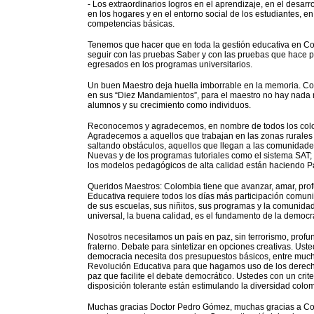
- Los extraordinarios logros en el aprendizaje, en el desar
en los hogares y en el entorno social de los estudiantes, e
competencias básicas.
Tenemos que hacer que en toda la gestión educativa en C
seguir con las pruebas Saber y con las pruebas que hace p
egresados en los programas universitarios.
Un buen Maestro deja huella imborrable en la memoria. Co
en sus “Diez Mandamientos”, para el maestro no hay nada m
alumnos y su crecimiento como individuos.
Reconocemos y agradecemos, en nombre de todos los colomb
Agradecemos a aquellos que trabajan en las zonas rurales 
saltando obstáculos, aquellos que llegan a las comunidade
Nuevas y de los programas tutoriales como el sistema SAT; a
los modelos pedagógicos de alta calidad están haciendo Pa
Queridos Maestros: Colombia tiene que avanzar, amar, pro
Educativa requiere todos los días más participación comuni
de sus escuelas, sus niñitos, sus programas y la comunida
universal, la buena calidad, es el fundamento de la democr
Nosotros necesitamos un país en paz, sin terrorismo, pro
fraterno. Debate para sintetizar en opciones creativas. Ust
democracia necesita dos presupuestos básicos, entre mucho
Revolución Educativa para que hagamos uso de los derech
paz que facilite el debate democrático. Ustedes con un criteri
disposición tolerante están estimulando la diversidad colo
Muchas gracias Doctor Pedro Gómez, muchas gracias a Com