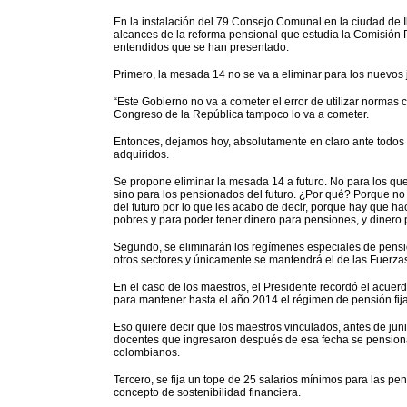
En la instalación del 79 Consejo Comunal en la ciudad de I
alcances de la reforma pensional que estudia la Comisión
entendidos que se han presentado.
Primero, la mesada 14 no se va a eliminar para los nuevos 
“Este Gobierno no va a cometer el error de utilizar normas c
Congreso de la República tampoco lo va a cometer.
Entonces, dejamos hoy, absolutamente en claro ante todos 
adquiridos.
Se propone eliminar la mesada 14 a futuro. No para los que 
sino para los pensionados del futuro. ¿Por qué? Porque n
del futuro por lo que les acabo de decir, porque hay que h
pobres y para poder tener dinero para pensiones, y dinero p
Segundo, se eliminarán los regímenes especiales de pensió
otros sectores y únicamente se mantendrá el de las Fuerz
En el caso de los maestros, el Presidente recordó el acue
para mantener hasta el año 2014 el régimen de pensión fij
Eso quiere decir que los maestros vinculados, antes de juni
docentes que ingresaron después de esa fecha se pensionar
colombianos.
Tercero, se fija un tope de 25 salarios mínimos para las pen
concepto de sostenibilidad financiera.