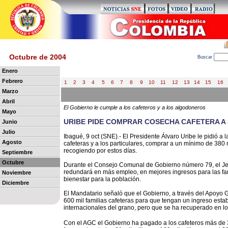
Octubre de 2004
B
uscar
Enero
Febrero
1
2
3
4
5
6
7
8
9
10
11
12
13
14
15
16
Marzo
Abril
El Gobierno le cumple a los cafeteros y a los algodoneros
Mayo
URIBE PIDE COMPRAR COSECHA CAFETERA A 
Junio
Julio
Ibagué, 9 oct (SNE).- El Presidente Álvaro Uribe le pidió a
Agosto
cafeteras y a los particulares, comprar a un mínimo de 380 
recogiendo por estos días.
Septiembre
Octubre
Durante el Consejo Comunal de Gobierno número 79, el Jef
redundará en más empleo, en mejores ingresos para las fami
Noviembre
bienestar para la población.
Diciembre
El Mandatario señaló que el Gobierno, a través del Apoyo
600 mil familias cafeteras para que tengan un ingreso estab
internacionales del grano, pero que se ha recuperado en lo
Con el AGC el Gobierno ha pagado a los cafeteros más de 