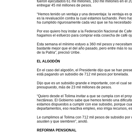
fueron ejecutados 61 mil millones, 160 mil millones en el 2
entregar 45 mil millones de pesos.
“Hemos tenido un ventaja y una desventaja: la ventaja es q
es la revaluación contra la cual estamos luchando. Pero ha
ha cumplido rigurosamente cada vez que se ha necesitado
Por eso quiero hoy instar a la Federación Nacional de Cafete
hagamos el esfuerzo para comprar esta cosecha de café oja
Esta semana el mínimo estuvo a 360 mil pesos y necesitam
bastante mejor que el del año pasado, pero entre más lo s
de la Patria”, precisó Uribe.
EL ALGODÓN
En el caso del algodón, el Presidente dijo que se han pre
está pagando un subsidio de 712 mil pesos por tonelada.
Dijo que es un subsidio grande e importante, con el cual se
presupuesto, más de 23 mil millones de pesos.
“Quiero desde el Tolima invitar a que se cumpla con el pro
hectáreas. El Gobierno sabe que hemos tenido una dificultad
estamos dispuestos a cumplir con ese subsidio, porque cuand
departamentos, eso reactiva empleo, eso irriga recursos, es
Le cumplimos al Tolima con 712 mil pesos de subsidio por c
asusten y que siembren”, anotó.
REFORMA PENSIONAL