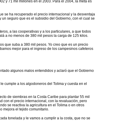
002 y 71 mil millones en el 2003. Para el 2004, la meta es
ue se ha recuperado el precio internacional y la desventaja
y un seguro que es el subsidio del Gobierno, con el cual se
ros, a las cooperativas y a los particulares, a que todos
lá a no menos de 380 mil pesos la carga de 125 kilos.
os que suba a 380 mil pesos. Yo creo que es un precio
ubamos mejor para el ingreso de los campesinos cafeteros
sentado algunos malos entendidos y aclaró que el Gobierno
 le cumple a los algodoneros del Tolima y cuesta en el
yecto de siembras en la Costa Caribe para plantar 55 mil
 con el precio internacional, con la revaluación, pero
o se reactiva la agricultura en el Tolima o en otros
o mejora el tejido comunitario.
ada tonelada y le vamos a cumplir a la costa, que no se