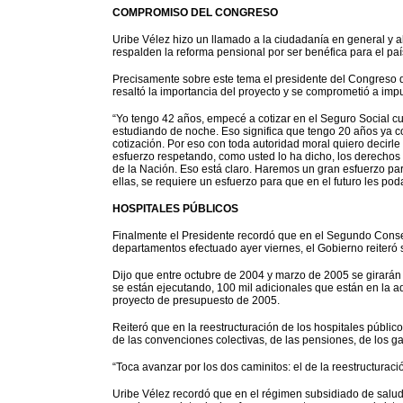
COMPROMISO DEL CONGRESO
Uribe Vélez hizo un llamado a la ciudadanía en general y
respalden la reforma pensional por ser benéfica para el paí
Precisamente sobre este tema el presidente del Congreso 
resaltó la importancia del proyecto y se comprometió a imp
“Yo tengo 42 años, empecé a cotizar en el Seguro Social cu
estudiando de noche. Eso significa que tengo 20 años ya co
cotización. Por eso con toda autoridad moral quiero decirle
esfuerzo respetando, como usted lo ha dicho, los derechos ad
de la Nación. Eso está claro. Haremos un gran esfuerzo par
ellas, se requiere un esfuerzo para que en el futuro les pod
HOSPITALES PÚBLICOS
Finalmente el Presidente recordó que en el Segundo Conse
departamentos efectuado ayer viernes, el Gobierno reiteró s
Dijo que entre octubre de 2004 y marzo de 2005 se girarán a
se están ejecutando, 100 mil adicionales que están en la a
proyecto de presupuesto de 2005.
Reiteró que en la reestructuración de los hospitales públic
de las convenciones colectivas, de las pensiones, de los ga
“Toca avanzar por los dos caminitos: el de la reestructuració
Uribe Vélez recordó que en el régimen subsidiado de salud