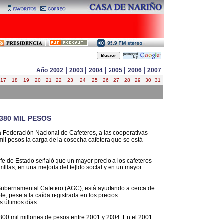
|
|
|
|
|
Año
2002
2003
2004
2005
2006
2007
17
18
19
20
21
22
23
24
25
26
27
28
29
30
31
380 MIL PESOS
 la Federación Nacional de Cafeteros, a las cooperativas
mil pesos la carga de la cosecha cafetera que se está
e de Estado señaló que un mayor precio a los cafeteros
lias, en una mejoría del tejido social y en un mayor
 Gubernamental Cafetero (AGC), está ayudando a cerca de
le, pese a la caída registrada en los precios
s últimos días.
300 mil millones de pesos entre 2001 y 2004. En el 2001