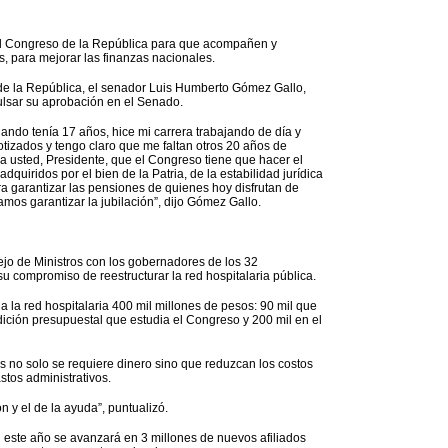
 al Congreso de la República para que acompañen y
s, para mejorar las finanzas nacionales.
de la República, el senador Luis Humberto Gómez Gallo,
ulsar su aprobación en el Senado.
ando tenía 17 años, hice mi carrera trabajando de día y
tizados y tengo claro que me faltan otros 20 años de
 a usted, Presidente, que el Congreso tiene que hacer el
quiridos por el bien de la Patria, de la estabilidad jurídica
a garantizar las pensiones de quienes hoy disfrutan de
amos garantizar la jubilación”, dijo Gómez Gallo.
jo de Ministros con los gobernadores de los 32
u compromiso de reestructurar la red hospitalaria pública.
 la red hospitalaria 400 mil millones de pesos: 90 mil que
dición presupuestal que estudia el Congreso y 200 mil en el
os no solo se requiere dinero sino que reduzcan los costos
stos administrativos.
n y el de la ayuda”, puntualizó.
 este año se avanzará en 3 millones de nuevos afiliados