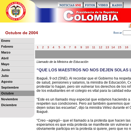
Octubre de 2004
B
uscar
Enero
Febrero
1
2
3
4
5
6
7
8
9
10
11
12
13
14
15
16
Marzo
Abril
Llamado de la Ministra de Educación
Mayo
“QUE LOS MAESTROS NO NOS DEJEN SOLAS 
Junio
Julio
Ibagué, 9 oct (SNE). Al recordar que el Gobierno ha respeta
Agosto
de salud, pensiones y salarios, la ministra de Educación, C
protestar lo hagan, pero sin vulnerar los derechos de los n
Septiembre
de los estudiantes en el colegio es vital para la calidad edu
Octubre
Noviembre
“Este es un llamado muy especial que estamos haciendo a l
respeten sus condiciones. Pero así también queremos que l
Diciembre
dejen solas las escuelas”, dijo la ministra Vélez durante 
Ibagué.
“Creo –agregó– que el llamado a la protesta que hacen las
esperamos es que esta protesta se manifieste sin vulnerar e
obviamente participa en la protesta si quiere, pero que no n