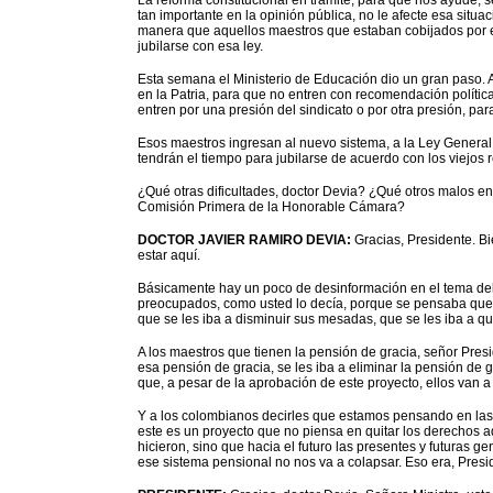
La reforma constitucional en trámite, para que nos ayude, 
tan importante en la opinión pública, no le afecte esa situa
manera que aquellos maestros que estaban cobijados por el
jubilarse con esa ley.
Esta semana el Ministerio de Educación dio un gran paso. A
en la Patria, para que no entren con recomendación política
entren por una presión del sindicato o por otra presión, pa
Esos maestros ingresan al nuevo sistema, a la Ley General
tendrán el tiempo para jubilarse de acuerdo con los viejos r
¿Qué otras dificultades, doctor Devia? ¿Qué otros malos e
Comisión Primera de la Honorable Cámara?
DOCTOR JAVIER RAMIRO DEVIA:
Gracias, Presidente. Bi
estar aquí.
Básicamente hay un poco de desinformación en el tema del 
preocupados, como usted lo decía, porque se pensaba que e
que se les iba a disminuir sus mesadas, que se les iba a qu
A los maestros que tienen la pensión de gracia, señor Pres
esa pensión de gracia, se les iba a eliminar la pensión de 
que, a pesar de la aprobación de este proyecto, ellos van 
Y a los colombianos decirles que estamos pensando en las 
este es un proyecto que no piensa en quitar los derechos ad
hicieron, sino que hacia el futuro las presentes y futuras
ese sistema pensional no nos va a colapsar. Eso era, Presi