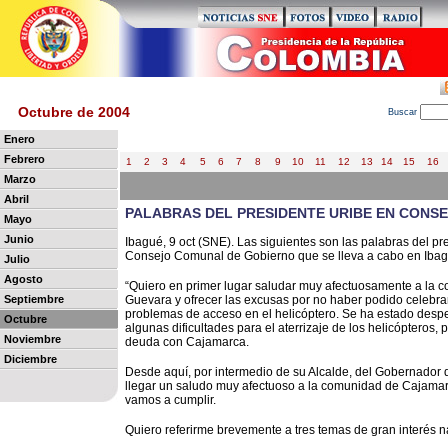
Octubre de 2004
B
uscar
Enero
Febrero
1
2
3
4
5
6
7
8
9
10
11
12
13
14
15
16
Marzo
Abril
PALABRAS DEL PRESIDENTE URIBE EN CONS
Mayo
Junio
Ibagué, 9 oct (SNE). Las siguientes son las palabras del pr
Consejo Comunal de Gobierno que se lleva a cabo en Ibagu
Julio
Agosto
“Quiero en primer lugar saludar muy afectuosamente a la 
Septiembre
Guevara y ofrecer las excusas por no haber podido celebra
problemas de acceso en el helicóptero. Se ha estado desp
Octubre
algunas dificultades para el aterrizaje de los helicóptero
Noviembre
deuda con Cajamarca.
Diciembre
Desde aquí, por intermedio de su Alcalde, del Gobernador 
llegar un saludo muy afectuoso a la comunidad de Cajamar
vamos a cumplir.
Quiero referirme brevemente a tres temas de gran interés n