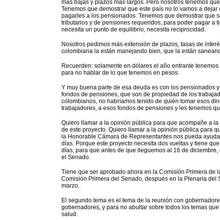
más bajas y plazos más largos. Pero nosotros tenemos que
Tenemos que demostrar que este país no lo vamos a deja
pagarles a los pensionados. Tenemos que demostrar que s
tributarios y de pensiones requeridos, para poder pagar a 
necesita un punto de equilibrio, necesita reciprocidad.
Nosotros pedimos más extensión de plazos, tasas de inter
colombiana la están manejando bien, que la están saneand
Recuerden: solamente en dólares el año entrante tenemos q
para no hablar de lo que tenemos en pesos.
Y muy buena parte de esa deuda es con los pensionados y 
fondos de pensiones, que son de propiedad de los trabajad
colombianos, no habríamos tenido de quién tomar esos di
trabajadores, a esos fondos de pensiones y les tenemos qu
Quiero llamar a la opinión pública para que acompañe a 
de este proyecto. Quiero llamar a la opinión pública para
la Honorable Cámara de Representantes nos pueda ayudar 
días. Porque este proyecto necesita dos vueltas y tiene qu
días, para que antes de que lleguemos al 16 de diciembre, 
el Senado.
Tiene que ser aprobado ahora en la Comisión Primera de l
Comisión Primera del Senado, después en la Plenaria del S
marzo.
El segundo tema es el tema de la reunión con gobernadores
gobernadores, y para no abultar sobre todos los temas que 
salud.