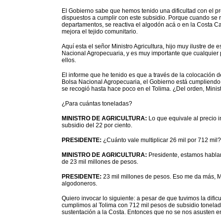
El Gobierno sabe que hemos tenido una dificultad con el pr
dispuestos a cumplir con este subsidio. Porque cuando se re
departamentos, se reactiva el algodón acá o en la Costa Car
mejora el tejido comunitario.
Aquí esta el señor Ministro Agricultura, hijo muy ilustre de es
Nacional Agropecuaria, y es muy importante que cualquier
ellos.
El informe que he tenido es que a través de la colocación d
Bolsa Nacional Agropecuaria, el Gobierno está cumpliendo 
se recogió hasta hace poco en el Tolima. ¿Del orden, Minis
¿Para cuántas toneladas?
MINISTRO DE AGRICULTURA:
Lo que equivale al precio i
subsidio del 22 por ciento.
PRESIDENTE:
¿Cuánto vale multiplicar 26 mil por 712 mil?
MINISTRO DE AGRICULTURA:
Presidente, estamos hablan
de 23 mil millones de pesos.
PRESIDENTE:
23 mil millones de pesos. Eso me da más, Min
algodoneros.
Quiero invocar lo siguiente: a pesar de que tuvimos la dificu
cumplimos al Tolima con 712 mil pesos de subsidio tonelad
sustentación a la Costa. Entonces que no se nos asusten e