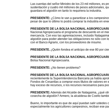
Las cuentas del señor Ministro de los 23 mil millones, es p
sustentación y cuatro mil millones de pesos adicionales, q
guardara el algodón en tanto lo requiriera la industria.
PRESIDENTE:
¿Cómo le van a garantizar a los campesinos
pesar de que lo último lo podrá comprar la industria en ene
PRESIDENTE DE LA BOLSA NACIONAL AGROPECUARI
Nacional Agropecuaria el programa de descuento en el merc
mercancía. Con eso las agremiaciones, incluido Natagaima, 
algodón para poder atender las obligaciones no sólo con los
con el Banco Agrario, con los proveedores de insumo.
PRESIDENTE.
¿Quién fondea el anticipo de ese 80 por cie
PRESIDENTE DE LA BOLSA NACIONAL AGROPECUARI
Bolsa Nacional Agropecuaria.
PRESIDENTE:
¿No tienen problema?
PRESIDENTE DE LA BOLSA NACIONAL AGROPECUARI
recientemente la Superintendencia Bancaria ya había apro
Fondos de Cesantías a comprar esos títulos de valores en
hay exceso de recursos, o los recursos necesarios para po
PRESIDENTE:
Además del Alcalde de Natagaima, ¿qué otro
cosecha de algodón? Armero, la alcaldesa de Coello tamb
Bueno, lo importante es que de aquí puedan salir ustedes 
especialmente los agricultores campesinos, reciban ese pa