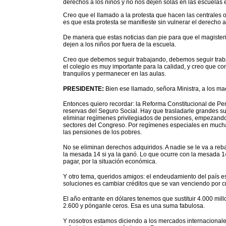
derechos a los niños y no nos dejen solas en las escuelas 
Creo que el llamado a la protesta que hacen las centrales
es que esta protesta se manifieste sin vulnerar el derecho a
De manera que estas noticias dan pie para que el magisterio
dejen a los niños por fuera de la escuela.
Creo que debemos seguir trabajando, debemos seguir trabaj
el colegio es muy importante para la calidad, y creo que c
tranquilos y permanecer en las aulas.
PRESIDENTE:
Bien ese llamado, señora Ministra, a los m
Entonces quiero recordar: la Reforma Constitucional de Pe
reservas del Seguro Social. Hay que trasladarle grandes s
eliminar regímenes privilegiados de pensiones, empezando 
sectores del Congreso. Por regímenes especiales en muchas
las pensiones de los pobres.
No se eliminan derechos adquiridos. A nadie se le va a reba
la mesada 14 si ya la ganó. Lo que ocurre con la mesada 1
pagar, por la situación económica.
Y otro tema, queridos amigos: el endeudamiento del país e
soluciones es cambiar créditos que se van venciendo por cr
El año entrante en dólares tenemos que sustituir 4.000 mill
2.600 y pónganle ceros. Esa es una suma fabulosa.
Y nosotros estamos diciendo a los mercados internacionales