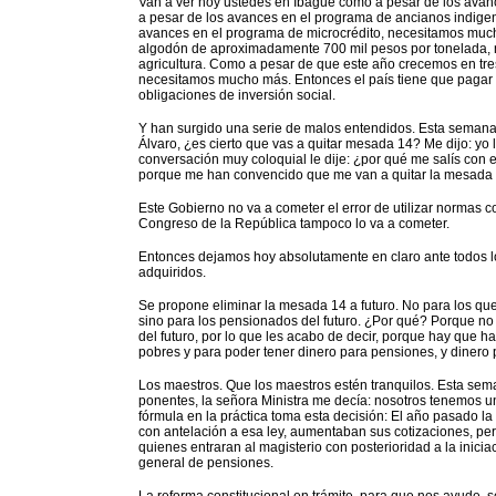
Van a ver hoy ustedes en Ibagué como a pesar de los ava
a pesar de los avances en el programa de ancianos indig
avances en el programa de microcrédito, necesitamos muc
algodón de aproximadamente 700 mil pesos por tonelada, 
agricultura. Como a pesar de que este año crecemos en tr
necesitamos mucho más. Entonces el país tiene que pagar l
obligaciones de inversión social.
Y han surgido una serie de malos entendidos. Esta semana
Álvaro, ¿es cierto que vas a quitar mesada 14? Me dijo: yo 
conversación muy coloquial le dije: ¿por qué me salís con
porque me han convencido que me van a quitar la mesada 1
Este Gobierno no va a cometer el error de utilizar normas c
Congreso de la República tampoco lo va a cometer.
Entonces dejamos hoy absolutamente en claro ante todos lo
adquiridos.
Se propone eliminar la mesada 14 a futuro. No para los que 
sino para los pensionados del futuro. ¿Por qué? Porque n
del futuro, por lo que les acabo de decir, porque hay que 
pobres y para poder tener dinero para pensiones, y dinero p
Los maestros. Que los maestros estén tranquilos. Esta sem
ponentes, la señora Ministra me decía: nosotros tenemos 
fórmula en la práctica toma esta decisión: El año pasado l
con antelación a esa ley, aumentaban sus cotizaciones, pe
quienes entraran al magisterio con posterioridad a la inici
general de pensiones.