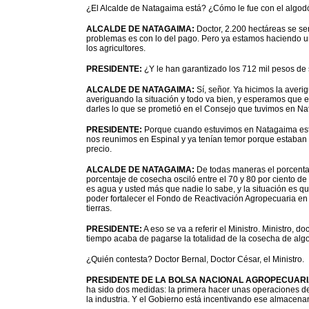
¿El Alcalde de Natagaima está? ¿Cómo le fue con el algod
ALCALDE DE NATAGAIMA:
Doctor, 2.200 hectáreas se s
problemas es con lo del pago. Pero ya estamos haciendo u
los agricultores.
PRESIDENTE:
¿Y le han garantizado los 712 mil pesos de
ALCALDE DE NATAGAIMA:
Sí, señor. Ya hicimos la averi
averiguando la situación y todo va bien, y esperamos que e
darles lo que se prometió en el Consejo que tuvimos en Na
PRESIDENTE:
Porque cuando estuvimos en Natagaima esta
nos reunimos en Espinal y ya tenían temor porque estaban
precio.
ALCALDE DE NATAGAIMA:
De todas maneras el porcenta
porcentaje de cosecha osciló entre el 70 y 80 por ciento
es agua y usted más que nadie lo sabe, y la situación es 
poder fortalecer el Fondo de Reactivación Agropecuaria e
tierras.
PRESIDENTE:
A eso se va a referir el Ministro. Ministro, 
tiempo acaba de pagarse la totalidad de la cosecha de algod
¿Quién contesta? Doctor Bernal, Doctor César, el Ministro.
PRESIDENTE DE LA BOLSA NACIONAL AGROPECUARI
ha sido dos medidas: la primera hacer unas operaciones d
la industria. Y el Gobierno está incentivando ese almacen