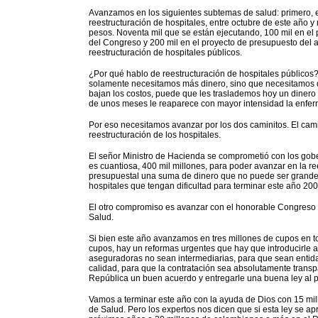
Avanzamos en los siguientes subtemas de salud: primero, e
reestructuración de hospitales, entre octubre de este año y
pesos. Noventa mil que se están ejecutando, 100 mil en el
del Congreso y 200 mil en el proyecto de presupuesto del a
reestructuración de hospitales públicos.
¿Por qué hablo de reestructuración de hospitales públicos? 
solamente necesitamos más dinero, sino que necesitamos qu
bajan los costos, puede que les traslademos hoy un dinero
de unos meses le reaparece con mayor intensidad la enfe
Por eso necesitamos avanzar por los dos caminitos. El camin
reestructuración de los hospitales.
El señor Ministro de Hacienda se comprometió con los go
es cuantiosa, 400 mil millones, para poder avanzar en la re
presupuestal una suma de dinero que no puede ser grande p
hospitales que tengan dificultad para terminar este año 200
El otro compromiso es avanzar con el honorable Congreso
Salud.
Si bien este año avanzamos en tres millones de cupos en t
cupos, hay un reformas urgentes que hay que introducirle a
aseguradoras no sean intermediarias, para que sean entida
calidad, para que la contratación sea absolutamente transp
República un buen acuerdo y entregarle una buena ley al p
Vamos a terminar este año con la ayuda de Dios con 15 m
de Salud. Pero los expertos nos dicen que si esta ley se ap