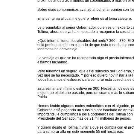
próximos años a 20 millones de colombianos o más en el 
Sobre esos compromisos avanzó anoche la reunión con lo
El tercer tema al cual me quiero referir es al tema cafetero.
Le preguntaba al señor Gobernador, quien es un experto caf
Tolima, ahora que ya ha empezado a recogerse la cosecha a
¿Qué informe tienen los alcaldes del norte? 360 – 370. El 
está poniendo el buen cuidado de que esta cosecha se comp
tenemos una desventaja.
La ventaja es que se ha recuperado algo el precio internaci
estamos luchando.
Pero tenemos un seguro, que es el subsidio del Gobierno,
vez que se ha necesitado. Y por eso quiero hoy instar a la F
todos hagamos el esfuerzo para comprar esta cosecha de c
Esta semana el mínimo estuvo en 360. Necesitamos que es
mejor que el del año pasado, pero en cuanto más lo subamo
Patria.
Hemos tenido algunos malos entendidos con el algodón, pero
Gobierno está pagando un subsidio por tonelada de aprox
importante, le cumplimos a los algodoneros del Tolima con 
Presidente del Senado, más de 21 mil millones de pesos.
Y quiero desde el Tolima invitar a que se cumpla con el pr
para sembrar allá en este momento 55 mil hectáreas.