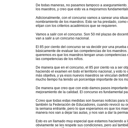
De todas maneras, no pasamos tampoco a aseguramiento. E
los maestros, y creo que esto va a mejorarnos fundamentalm
Adicionalmente, con el concurso vamos a sanear una situac
nombramiento de los maestros. Esto se ha prestado, como d
elijan con los criterios académicos que se requieren.
Vamos a salir con el concurso. Son 50 mil plazas de docen
van a salir a un concurso nacional.
El 85 por ciento del concurso se va decidir por una prueba d
básicamente de evaluar las competencias de los maestros.
queremos es que los maestros tengan unas competencias mí
las competencias de los niños.
De manera que en el concurso, el 85 por ciento va a ser obj
haciendo el examen en todo el territorio nacional, y esto l
más objetiva, y ya esos nuevos maestros se vinculan definit
mucho tiempo ha tenido un porcentaje importante de los ma
De manera que creo que con esto damos pasos importantes, 
mejoramiento de la calidad. El concurso es fundamental par
Ccreo que todas estas medidas son buenas noticias para lo
también la Federación de Educadores, cuando revocó su ord
la semana entrante, pero lo que esperamos es que los maes
manera nos van a dejar las aulas, y nos van a dar la perma
Esto es un llamado muy especial que estamos haciendo a l
obviamente se les respete sus condiciones, pero así tambi