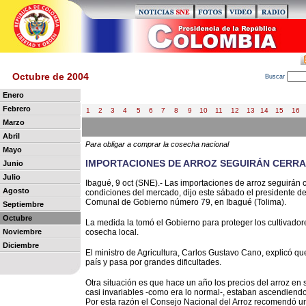
Octubre de 2004
B
uscar
Enero
Febrero
1
2
3
4
5
6
7
8
9
10
11
12
13
14
15
16
Marzo
Abril
Para obligar a comprar la cosecha nacional
Mayo
IMPORTACIONES DE ARROZ SEGUIRÁN CERR
Junio
Julio
Ibagué, 9 oct (SNE).- Las importaciones de arroz seguirán 
Agosto
condiciones del mercado, dijo este sábado el presidente de
Comunal de Gobierno número 79, en Ibagué (Tolima).
Septiembre
Octubre
La medida la tomó el Gobierno para proteger los cultivadore
Noviembre
cosecha local.
Diciembre
El ministro de Agricultura, Carlos Gustavo Cano, explicó qu
país y pasa por grandes dificultades.
Otra situación es que hace un año los precios del arroz en s
casi invariables -como era lo normal-, estaban ascendien
Por esta razón el Consejo Nacional del Arroz recomendó un