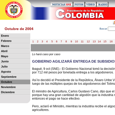
Octubre de 2004
B
uscar
Enero
Febrero
1
2
3
4
5
6
7
8
9
10
11
12
13
14
15
16
Marzo
Abril
Lo hará caso por caso
Mayo
GOBIERNO AGILIZARÁ ENTREGA DE SUBSIDI
Junio
Julio
Ibagué, 9 oct (SNE).- El Gobierno Nacional tomó la decisión
Agosto
por 712 mil pesos por tonelada entrega a los algodoneros.
Septiembre
Así lo decidió el Presidente de la República, Álvaro Uribe
Octubre
luego de las múltiples quejas de los algodoneros del Tolima
Noviembre
El ministro de Agricultura, Carlos Gustavo Cano, dijo que e
Diciembre
porque hay una gran cantidad de algodón que la industria 
entonces el pago se hace efectivo.
Pero, aclaró el Ministro, mientras la industria recibe el a
agricultores.