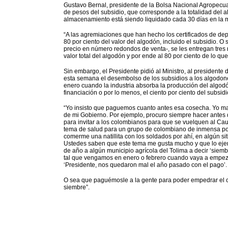
Gustavo Bernal, presidente de la Bolsa Nacional Agropecua
de pesos del subsidio, que corresponde a la totalidad del al
almacenamiento está siendo liquidado cada 30 días en la 
“A las agremiaciones que han hecho los certificados de dep
80 por ciento del valor del algodón, incluido el subsidio. 
precio en número redondos de venta-, se les entregan tres 
valor total del algodón y por ende al 80 por ciento de lo que 
Sin embargo, el Presidente pidió al Ministro, al presidente
esta semana el desembolso de los subsidios a los algodon
enero cuando la industria absorba la producción del algodón
financiación o por lo menos, el ciento por ciento del subsid
“Yo insisto que paguemos cuanto antes esa cosecha. Yo ma
de mi Gobierno. Por ejemplo, procuro siempre hacer ant
para invitar a los colombianos para que se vuelquen al Ca
tema de salud para un grupo de colombiano de inmensa pobre
comerme una natillita con los soldados por ahí, en algún s
Ustedes saben que este tema me gusta mucho y que lo ejer
de año a algún municipio agrícola del Tolima a decir ‘siem
tal que vengamos en enero o febrero cuando vaya a empezar
‘Presidente, nos quedaron mal el año pasado con el pago’.
O sea que paguémosle a la gente para poder empedrar el c
siembre”.