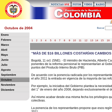
Octubre de 2004
B
uscar
Enero
Febrero
1
2
3
4
5
6
7
8
9
10
11
12
13
14
15
16
Marzo
Abril
“MÁS DE $16 BILLONES COSTARÍAN CAMBIOS
Mayo
Junio
Bogotá, 11 oct. (SNE). - El ministro de Hacienda, Alberto Ca
ponentes de la reforma pensional le representarían al Gob
Julio
puntos del Producto Interno Bruto (PIB).
Agosto
Septiembre
De acuerdo con la ponencia radicada por los representant
el año 2011 la entrada en vigencia de la mayoría de las re
Octubre
Noviembre
Por ejemplo, la iniciativa del Gobierno plantea la necesida
del 1° de enero del año 2008, dejando exclusivamente el de
Diciembre
Así mismo acabar desde esa misma fecha los privilegios q
colectivas.
La ponencia de los representantes propone que esos regíme
2011.