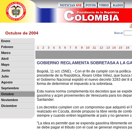
Octubre de 2004
B
uscar
Enero
Febrero
1
2
3
4
5
6
7
8
9
10
11
12
13
14
15
16
Marzo
Abril
GOBIERNO REGLAMENTA SOBRETASA A LA GA
Mayo
Junio
Bogotá, 11 oct. (SNE). - Con el fin de cumplir con la políti
presidente de la República, Álvaro Uribe Vélez, que busca f
Julio
el Gobierno Nacional expidió el nuevo decreto 3283 del 8 
Agosto
forma de determinar el impuesto a la sobretasa.
Septiembre
Esta nueva norma complementa los decretos que se expidier
Octubre
gasolina y acpm provenientes de Venezuela para los depar
Santander.
Noviembre
Diciembre
Los decretos cumplen con
un compromiso que adquirió el P
realizado en Cúcuta, donde propuso la libre venta de comb
siempre y cuando entren legalmente al país y no generen co
"La idea es permitir que se expenda gasolina libremente en
se debe pagar el tributo con el cual se generan ingresos pa