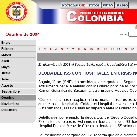
Octubre de 2004
B
uscar
Enero
Febrero
1
2
3
4
5
6
7
8
9
10
11
12
13
14
15
16
Marzo
Abril
En diciembre de 2003 el Seguro Social pagó a la red pública $40 mi
Mayo
DEUDA DEL ISS CON HOSPITALES EN CRISIS N
Junio
Julio
Bogotá, 11 oct (SNE). La presidenta encargada del Seguro 
Agosto
actualmente tiene la entidad con los cuatro principales hos
Ramón González de Bucaramanga y Erasmo Meoz de Cúcuta)
Septiembre
Octubre
“Como dato curioso –explicó la funcionaria– nosotros estuv
Noviembre
entre ellos el Hospital de Caldas, el Hospital Universitar
Bucaramanga, esas deudas no superan entre los cuatro hos
Diciembre
Detalló que, por ejemplo, la deuda total del Seguro Soci
227 millones de pesos. Esta misma deuda a más de 90 días 
Hospital Erasmo Meoz de Cúcuta la deuda del ISS solament
La Presidenta encargada del ISS recordó que en diciembre