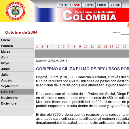
Octubre de 2004
B
uscar
Enero
Febrero
1
2
3
4
5
6
7
8
9
10
11
12
13
14
15
16
Marzo
Abril
Decreto 3260 de 2004
Mayo
GOBIERNO AGILIZA FLUJO DE RECURSOS POR
Junio
Julio
Bogotá, 11 oct. (SNE).- El Gobierno Nacional, a través del
Agosto
flujo de recursos por 450 mil millones de pesos con destino a
la solución de la crisis por la que atraviesan algunos hospit
Septiembre
Octubre
De acuerdo con el ministro de la Protección Social, Diego P
Noviembre
en el próximo mes o medio circulen cerca de 450 mil millone
Ministerio tiene una disponibilidad de 300 mil millones de 
Diciembre
podrán empezar a circular dentro de la salud y ayudarán sign
El decreto 3260 ordena que los recursos de la subcuenta de
asignados para cofinanciar la afiliación al régimen subsidia
departamentales de salud, por trimestre anticipado, dentro 