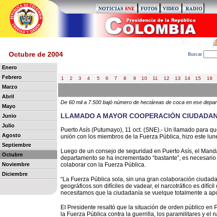
Octubre de 2004
B
uscar
Enero
Febrero
1
2
3
4
5
6
7
8
9
10
11
12
13
14
15
16
Marzo
Abril
De 60 mil a 7.500 bajó número de hectáreas de coca en ese depa
Mayo
LLAMADO A MAYOR COOPERACIÓN CIUDADAN
Junio
Julio
Puerto Asís (Putumayo), 11 oct. (SNE).- Un llamado para qu
Agosto
unión con los miembros de la Fuerza Pública, hizo este lun
Septiembre
Luego de un consejo de seguridad en Puerto Asís, el Manda
Octubre
departamento se ha incrementado “bastante”, es necesari
Noviembre
colaborar con la Fuerza Pública.
Diciembre
“La Fuerza Pública sola, sin una gran colaboración ciudad
geográficos son difíciles de vadear, el narcotráfico es difícil
necesitamos que la ciudadanía se vuelque totalmente a apoy
El Presidente resaltó que la situación de orden público e
la Fuerza Pública contra la guerrilla, los paramilitares y el