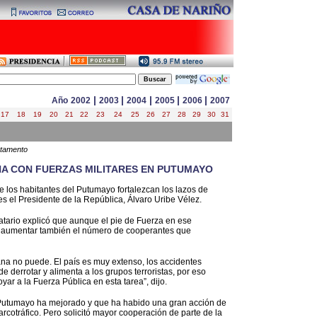
|
|
|
|
|
Año
2002
2003
2004
2005
2006
2007
17
18
19
20
21
22
23
24
25
26
27
28
29
30
31
rtamento
A CON FUERZAS MILITARES EN PUTUMAYO
e los habitantes del Putumayo fortalezcan los lazos de
es el Presidente de la República, Álvaro Uribe Vélez.
tario explicó que aunque el pie de Fuerza en ese
o aumentar también el número de cooperantes que
ana no puede. El país es muy extenso, los accidentes
 de derrotar y alimenta a los grupos terroristas, por eso
ar a la Fuerza Pública en esta tarea”, dijo.
n Putumayo ha mejorado y que ha habido una gran acción de
 narcotráfico. Pero solicitó mayor cooperación de parte de la