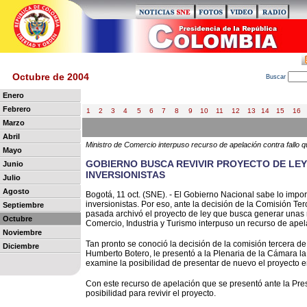
Octubre de 2004
B
uscar
Enero
Febrero
1
2
3
4
5
6
7
8
9
10
11
12
13
14
15
16
Marzo
Abril
Ministro de Comercio interpuso recurso de apelación contra fallo 
Mayo
GOBIERNO BUSCA REVIVIR PROYECTO DE LEY 
Junio
INVERSIONISTAS
Julio
Agosto
Bogotá, 11 oct. (SNE). - El Gobierno Nacional sabe lo import
inversionistas. Por eso, ante la decisión de la Comisión 
Septiembre
pasada archivó el proyecto de ley que busca generar unas re
Octubre
Comercio, Industria y Turismo interpuso un recurso de apel
Noviembre
Tan pronto se conoció la decisión de la comisión tercera de
Diciembre
Humberto Botero, le presentó a la Plenaria de la Cámara la a
examine la posibilidad de presentar de nuevo el proyecto e
Con este recurso de apelación que se presentó ante la Pr
posibilidad para revivir el proyecto.