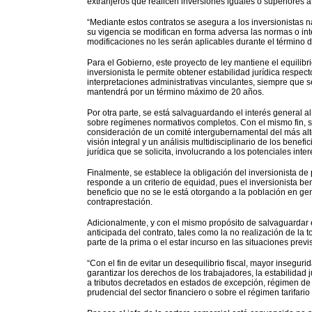
extranjeros que realicen inversiones iguales o superiores a
“Mediante estos contratos se asegura a los inversionistas n
su vigencia se modifican en forma adversa las normas o int
modificaciones no les serán aplicables durante el término 
Para el Gobierno, este proyecto de ley mantiene el equilibri
inversionista le permite obtener estabilidad jurídica respec
interpretaciones administrativas vinculantes, siempre que s
mantendrá por un término máximo de 20 años.
Por otra parte, se está salvaguardando el interés general al 
sobre regímenes normativos completos. Con el mismo fin, se
consideración de un comité intergubernamental del más alt
visión integral y un análisis multidisciplinario de los benefi
jurídica que se solicita, involucrando a los potenciales in
Finalmente, se establece la obligación del inversionista de
responde a un criterio de equidad, pues el inversionista ben
beneficio que no se le está otorgando a la población en gen
contraprestación.
Adicionalmente, y con el mismo propósito de salvaguardar e
anticipada del contrato, tales como la no realización de la to
parte de la prima o el estar incurso en las situaciones previ
“Con el fin de evitar un desequilibrio fiscal, mayor inseguri
garantizar los derechos de los trabajadores, la estabilidad
a tributos decretados en estados de excepción, régimen de 
prudencial del sector financiero o sobre el régimen tarifario 