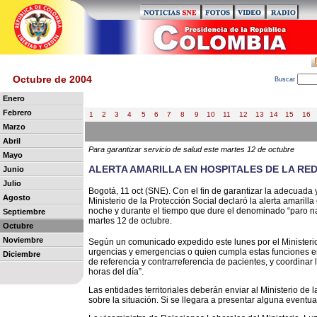
Octubre de 2004
B
uscar
Enero
Febrero
1
2
3
4
5
6
7
8
9
10
11
12
13
14
15
16
Marzo
Abril
Para garantizar servicio de salud este martes 12 de octubre
Mayo
ALERTA AMARILLA EN HOSPITALES DE LA RE
Junio
Julio
Bogotá, 11 oct (SNE). Con el fin de garantizar la adecuada y
Agosto
Ministerio de la Protección Social declaró la alerta amarilla 
noche y durante el tiempo que dure el denominado “paro na
Septiembre
martes 12 de octubre.
Octubre
Noviembre
Según un comunicado expedido este lunes por el Ministerio 
urgencias y emergencias o quien cumpla estas funciones en 
Diciembre
de referencia y contrarreferencia de pacientes, y coordinar 
horas del día”.
Las entidades territoriales deberán enviar al Ministerio de 
sobre la situación. Si se llegara a presentar alguna eventu