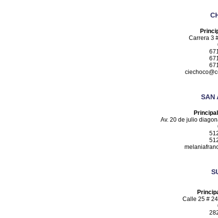
C
Princi
Carrera 3 
67
67
67
ciechoco@c
SAN
Principa
Av. 20 de julio diagon
51
51
melaniafran
S
Princip
Calle 25 # 2
28