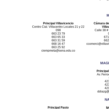
M
Principal Villavicencio
Cámara de
Centro Cial. Villacentro Locales 21 y 22
Villa
098
Calle 38 #
663 23 79
663 65 33
671
663 31 59
662
668 16 47
ccomerci@villavi
663 25 92
ciempmeta@sena.edu.co
MAG
Principa
Av. Ferro
42
42
42
ddiazg@
N
Principal Pasto
Ip