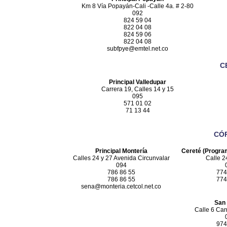
Km 8 Vía Popayán-Cali -Calle 4a. # 2-80
092
824 59 04
822 04 08
824 59 06
822 04 08
subfpye@emtel.net.co
C
Principal Valledupar
Carrera 19, Calles 14 y 15
095
571 01 02
71 13 44
CÓ
Principal Montería
Cereté (Progra
Calles 24 y 27 Avenida Circunvalar
Calle 2
094
786 86 55
774
786 86 55
774
sena@monteria.cetcol.net.co
San
Calle 6 Car
974