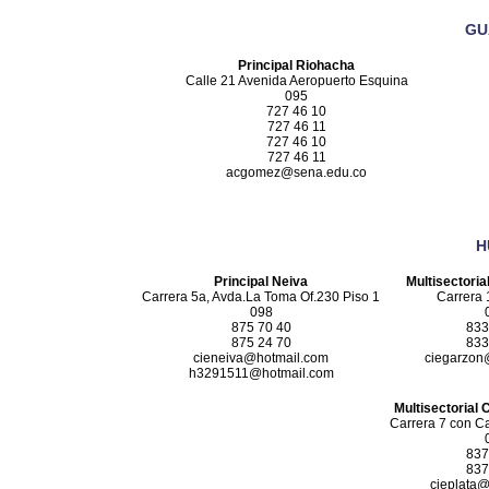
GU
Principal Riohacha
Calle 21 Avenida Aeropuerto Esquina
095
727 46 10
727 46 11
727 46 10
727 46 11
acgomez@sena.edu.co
H
Principal Neiva
Multisectoria
Carrera 5a, Avda.La Toma Of.230 Piso 1
Carrera 
098
875 70 40
833
875 24 70
833
cieneiva@hotmail.com
ciegarzon
h3291511@hotmail.com
Multisectorial 
Carrera 7 con C
837
837
cieplata