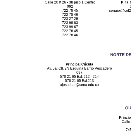
Calle 20 # 26 - 38 piso 1 Centro
K 7a. 
092
722 78 45
senaipi@col2
722 78 46
723 27 29
723 99 83
723 99 67
722 78 45
722 78 46
NORTE D
Principal Cúcuta
Av. 5a. Cll. 2N Esquina Barrio Pescadero
097
578 21 65 Ext. 212 - 214
578 21 65 Ext.213
ajescobar@sena.edu.co
QU
Princi
Calle
74