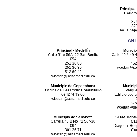
Principal 
Carrera
37
37
evillalba
ANT
Principal - Medellín
Municip
Calle 51 # 56A -22 San Benito
Calle 49 # 49-
094
251 36 80
452
251 36 30
wbetan@se
512 69 42
wbetan@senamed.edu.co
Municipio de Copacabana
Municipi
Oficina de Desarrollo Comunitario
Parque
094274 99 06
Edificio Judic
wbetan@senamed.edu.co
376
wbetan@se
Municipio de Sabaneta
SENA Centro
Carrera 43 B No 72 Sur-30
Cau
094
Diagonal Hosp
301 26 71
Cau
wbetan@senamed.edu.co