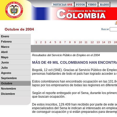
Octubre de 2004
B
uscar
Enero
Febrero
1
2
3
4
5
6
7
8
9
10
11
12
13
14
15
16
Marzo
Abril
Resultados del Servicio Público de Empleo en el 2004
Mayo
MÁS DE 49 MIL COLOMBIANOS HAN ENCONTR
Junio
Julio
Bogotá, 12 oct (SNE). Gracias al Servicio Público de Empleo
Agosto
personas habitantes de todo el país han logrado acceder a 
Septiembre
Estos colombianos han encontrado ocupación en las 101.841
Octubre
lapso por los empresarios de todas las regiones en diferente
Noviembre
Según el reporte entregado por el Sena, durante los prime
Diciembre
que buscan ocupación.
De estos inscritos, 129.409 han recibido por parte de este s
especializados del Sena le indican al interesado en emple
de conseguir ocupación y si están preparados para desempe