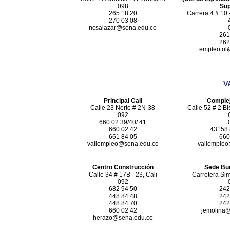
098
Sup
265 18 20
Carrera 4 # 10 
270 03 08
ncsalazar@sena.edu.co
261
262
empleotol
V
Principal Cali
Comple
Calle 23 Norte # 2N-38
Calle 52 # 2 Bis
092
660 02 39/40/ 41
660 02 42
43158 
661 84 05
660
vallempleo@sena.edu.co
vallemple
Centro Construcción
Sede Bu
Calle 34 # 17B - 23, Cali
Carretera Si
092
682 94 50
242
448 84 48
242
448 84 70
242
660 02 42
jemolina
herazo@sena.edu.co