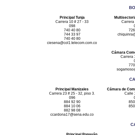
BO
Principal Tunja
Multisectori
Carrera 10 # 27 - 33
Carrera 
098
740 40 80
726
744 33 97
chiquinra
740 40 80
ciesena@col1.telecom.com.co
Cámara Come
Carrera 
770
sogamoso@
CA
Principal Manizales
Cámara de Come
Carrera 23 # 25 - 32, piso 3.
Calle 
096
884 92 90
850
884 10 06
850
882 98 08
ccardona17@sena.edu.co
C
Principal Popayán