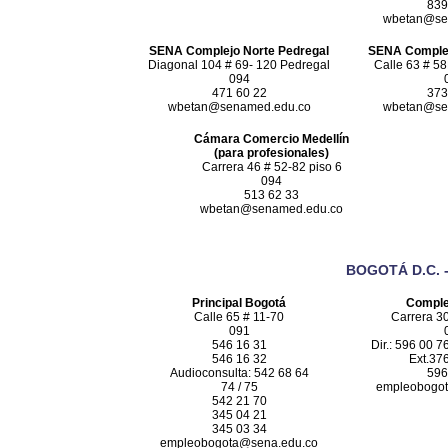
839
wbetan@se
SENA Complejo Norte Pedregal
SENA Complej
Diagonal 104 # 69- 120 Pedregal
Calle 63 # 58
094
471 60 22
373
wbetan@senamed.edu.co
wbetan@se
Cámara Comercio Medellín
(para profesionales)
Carrera 46 # 52-82 piso 6
094
513 62 33
wbetan@senamed.edu.co
BOGOTÁ D.C.
Principal Bogotá
Comple
Calle 65 # 11-70
Carrera 30
091
546 16 31
Dir.: 596 00 
546 16 32
Ext.37
Audioconsulta: 542 68 64
596
74 / 75
empleobogot
542 21 70
345 04 21
345 03 34
empleobogota@sena.edu.co