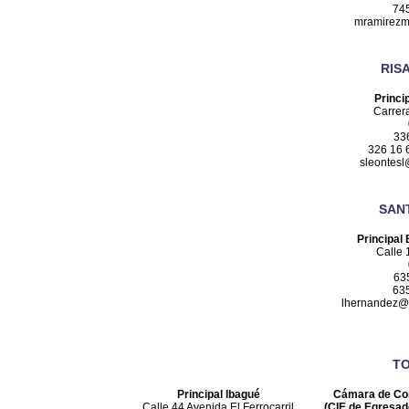
74
mramirezm
RIS
Princi
Carrer
33
326 16 
sleontes
SAN
Principal
Calle 
63
63
lhernandez@
T
Principal Ibagué
Cámara de Co
Calle 44 Avenida El Ferrocarril
(CIE de Egresad