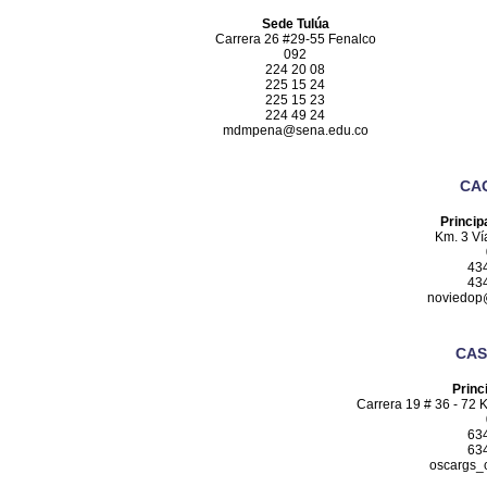
Sede Tulúa
Carrera 26 #29-55 Fenalco
092
224 20 08
225 15 24
225 15 23
224 49 24
mdmpena@sena.edu.co
CA
Princip
Km. 3 Ví
43
43
noviedop
CAS
Princ
Carrera 19 # 36 - 72 
63
63
oscargs_