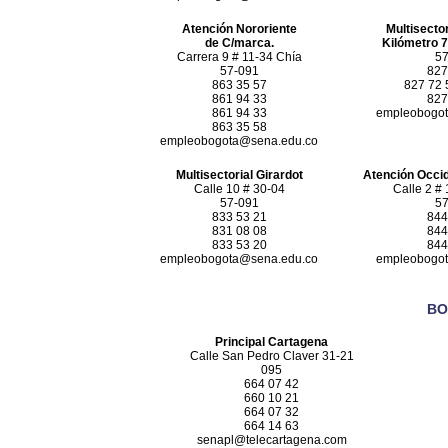
Atención Nororiente
Multisecto
de C/marca.
Kilómetro 
Carrera 9 # 11-34 Chía
57
57-091
827
863 35 57
827 72 5
861 94 33
827
861 94 33
empleobogot
863 35 58
empleobogota@sena.edu.co
Multisectorial Girardot
Atención Occi
Calle 10 # 30-04
Calle 2 # 
57-091
57
833 53 21
844
831 08 08
844
833 53 20
844
empleobogota@sena.edu.co
empleobogot
BO
Principal Cartagena
Calle San Pedro Claver 31-21
095
664 07 42
660 10 21
664 07 32
664 14 63
senapl@telecartagena.com