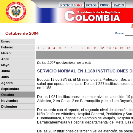
Octubre de 2004
B
uscar
Enero
Febrero
1
2
3
4
5
6
7
8
9
10
11
12
13
14
15
16
Marzo
Abril
De las 1.227 que funcionan en el país
Mayo
SERVICIO NORMAL EN 1.188 INSTITUCIONES 
Junio
Julio
Bogotá, 12 oct (SNE). El Ministerio de la Protección Social
Agosto
salud que operan en el país. De las 1.227 instituciones de 
en 1.188.
Septiembre
Octubre
De las 1.081 instituciones del primer nivel de atención, 19 
Noviembre
Atlántico, 2 en Cesar, 2 en Barranquilla y de a 1 en Boya
Diciembre
De acuerdo con el reporte, el segundo nivel de atención tie
Niño Jesús en Atlántico, Hospital General, Pediátrico y Sa
Cundinamarca, Hospital San Antonio de Vaupés, Hospital d
Barrancabermejaa y Hospital departamental del Meta. Las o
De las 28 instituciones de tercer nivel de atención, se prese