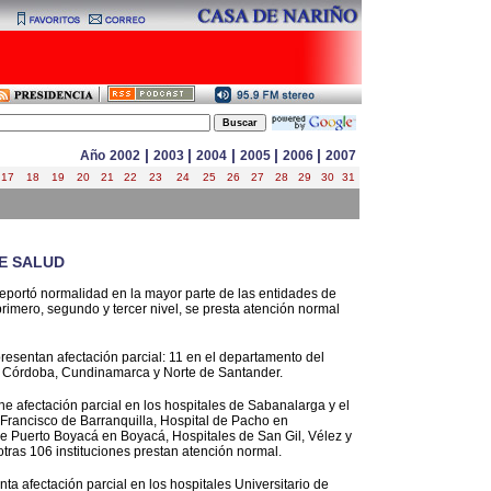
|
|
|
|
|
Año
2002
2003
2004
2005
2006
2007
17
18
19
20
21
22
23
24
25
26
27
28
29
30
31
DE SALUD
 reportó normalidad en la mayor parte de las entidades de
primero, segundo y tercer nivel, se presta atención normal
presentan afectación parcial: 11 en el departamento del
cá, Córdoba, Cundinamarca y Norte de Santander.
ne afectación parcial en los hospitales de Sabanalarga y el
n Francisco de Barranquilla, Hospital de Pacho en
e Puerto Boyacá en Boyacá, Hospitales de San Gil, Vélez y
tras 106 instituciones prestan atención normal.
nta afectación parcial en los hospitales Universitario de