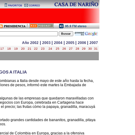
|
|
|
|
|
Año
2002
2003
2004
2005
2006
2007
17
18
19
20
21
22
23
24
25
26
27
28
29
30
31
OS A ITALIA
olombianas a Italia desde mayo de este año hasta la fecha,
illones de pesos, informó este martes la Embajada de
n algunas de las empresas que quedaron maravilladas con
 negocios con Europa, celebrada en Cartagena hace
el precio; las frutas cómo la papaya, granadilla, maracuyá
tado grandes cantidades de bananitos, granadilla, pitaya
eos.
mercial de Colombia en Europa, gracias a la ofensiva