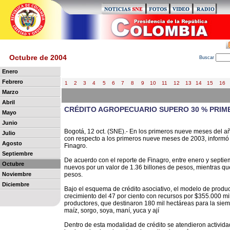
Octubre de 2004
B
uscar
Enero
Febrero
1
2
3
4
5
6
7
8
9
10
11
12
13
14
15
16
Marzo
Abril
CRÉDITO AGROPECUARIO SUPERO 30 % PRIM
Mayo
Junio
Bogotá, 12 oct. (SNE).- En los primeros nueve meses del a
Julio
con respecto a los primeros nueve meses de 2003, informó 
Agosto
Finagro.
Septiembre
De acuerdo con el reporte de Finagro, entre enero y septi
Octubre
nuevos por un valor de 1.36 billones de pesos, mientras qu
Noviembre
pesos.
Diciembre
Bajo el esquema de crédito asociativo, el modelo de producci
crecimiento del 47 por ciento con recursos por $355.000 
productores, que destinaron 180 mil hectáreas para la siemb
maíz, sorgo, soya, maní, yuca y ají
Dentro de esta modalidad de crédito se atendieron activid