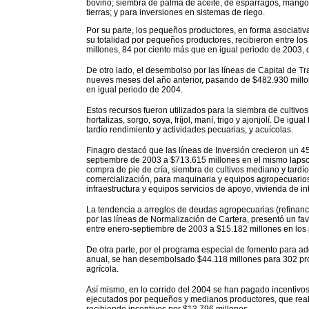
bovino; siembra de palma de aceite, de espárragos, mango
tierras; y para inversiones en sistemas de riego.
Por su parte, los pequeños productores, en forma asociati
su totalidad por pequeños productores, recibieron entre lo
millones, 84 por ciento más que en igual periodo de 2003, 
De otro lado, el desembolso por las líneas de Capital de T
nueves meses del año anterior, pasando de $482.930 millo
en igual periodo de 2004.
Estos recursos fueron utilizados para la siembra de cultivos
hortalizas, sorgo, soya, fríjol, maní, trigo y ajonjolí. De ig
tardío rendimiento y actividades pecuarias, y acuícolas.
Finagro destacó que las líneas de Inversión crecieron un 4
septiembre de 2003 a $713.615 millones en el mismo lapso 
compra de pie de cría, siembra de cultivos mediano y tardío
comercialización, para maquinaria y equipos agropecuarios
infraestructura y equipos servicios de apoyo, vivienda de inte
La tendencia a arreglos de deudas agropecuarias (refinanc
por las líneas de Normalización de Cartera, presentó un f
entre enero-septiembre de 2003 a $15.182 millones en lo
De otra parte, por el programa especial de fomento para adqu
anual, se han desembolsado $44.118 millones para 302 pro
agrícola.
Así mismo, en lo corrido del 2004 se han pagado incentivos
ejecutados por pequeños y medianos productores, que reali